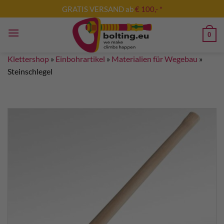
Zum
GRATIS VERSAND ab
€ 100,- *
Inhalt
springen
0
Klettershop
»
Einbohrartikel
»
Materialien für Wegebau
»
Steinschlegel