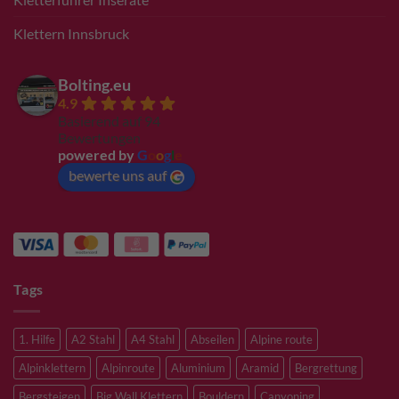
Klettern Innsbruck
Bolting.eu
4.9
Basierend auf 94
Bewertungen
powered by
G
o
o
g
l
e
bewerte uns auf
Tags
1. Hilfe
A2 Stahl
A4 Stahl
Abseilen
Alpine route
Alpinklettern
Alpinroute
Aluminium
Aramid
Bergrettung
Bergsteigen
Big Wall Klettern
Bouldern
Canyoning