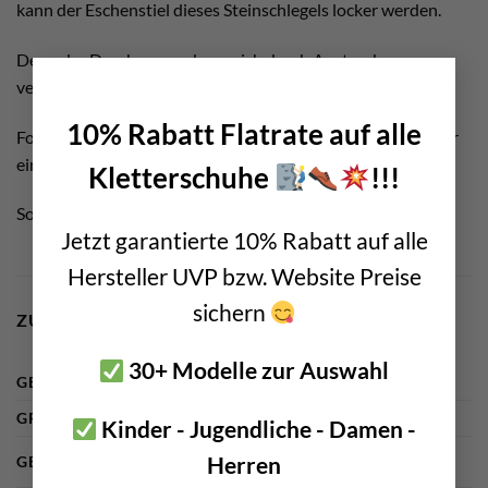
kann der Eschenstiel dieses Steinschlegels locker werden.
Denn der Durchmesser kann sich durch Austrocknung
×
verringern.
10% Rabatt Flatrate auf alle
Folglich empfehlen wir, das Werkzeug regelmäßig in Wasser
einzulegen. Dadurch „quillt“ das Holz wieder auf.
Kletterschuhe
!!!
Somit wird verhindert, dass der Metallkopf locker wird.
Jetzt garantierte 10% Rabatt auf alle
Hersteller UVP bzw. Website Preise
sichern
ZUSÄTZLICHE INFORMATIONEN
30+ Modelle zur Auswahl
GEWICHT
n. a.
GRÖSSE
n. a.
Kinder - Jugendliche - Damen -
Herren
GEWICHT STEINSCHLEGEL
3 kg, 5 kg