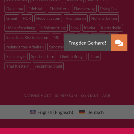
Dyneema
Edelstahl
Eisklettern
Flaschenzug
Flying Fox
Granit
HCR
Heben Lasten
Hochtouren
Höhenarbeiten
Höhlenforschung
Höhlenrettung
Inox
Kevlar
Kletterhalle
künstliche Kletterrouten
M8
M10
M12
Notfall
PLX
redundantes Arbeiten
Sandstein
Skitouren
Slacklining
Speleologie
Sportklettern
Tibetan Bridge
Titan
Trad Klettern
verzinkter Stahl
DATENSCHUTZ
IMPRESSUM
KONTAKT
AGB
English
(
Englisch
)
Deutsch