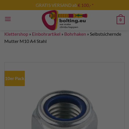
Zum
GRATIS VERSAND ab
€ 100,- *
Inhalt
springen
0
Klettershop
»
Einbohrartikel
»
Bohrhaken
»
Selbstsichernde
Mutter M10 A4 Stahl
10er Pack