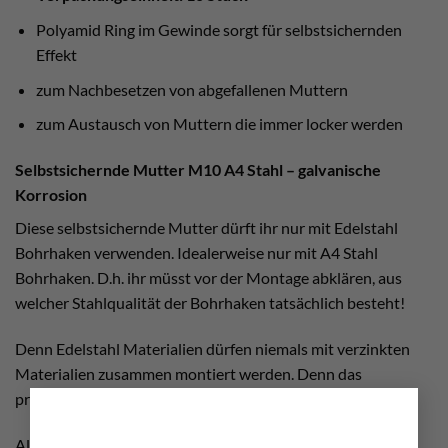
Polyamid Ring im Gewinde sorgt für selbstsichernden
Effekt
zum Nachbesetzen von abgefallenen Muttern
zum Austausch von Muttern die immer locker werden
Selbstsichernde Mutter M10 A4 Stahl – galvanische
Korrosion
Diese selbstsichernde Mutter dürft ihr nur mit Edelstahl
Bohrhaken verwenden. Idealerweise nur mit A4 Stahl
Bohrhaken. D.h. ihr müsst vor der Montage abklären, aus
welcher Stahlqualität der Bohrhaken tatsächlich besteht!
Denn Edelstahl Materialien dürfen niemals mit verzinkten
Materialien zusammen montiert werden. Denn das
×
produziert
galvanische Korrosion
.
Also sauber arbeiten Leute und genau hin schauen! Ggf.