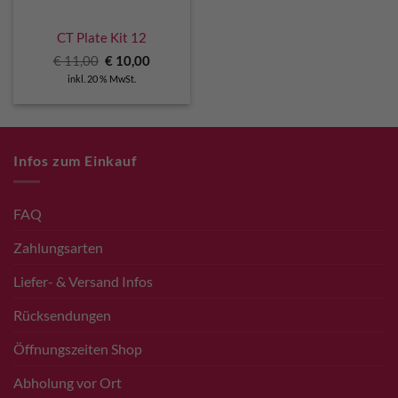
CT Plate Kit 12
Ursprünglicher
Aktueller
€
11,00
€
10,00
Preis
Preis
inkl. 20 % MwSt.
war:
ist:
€ 11,00
€ 10,00.
Infos zum Einkauf
FAQ
Zahlungsarten
Liefer- & Versand Infos
Rücksendungen
Öffnungszeiten Shop
Abholung vor Ort