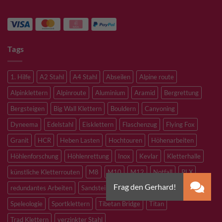
Tags
1. Hilfe
A2 Stahl
A4 Stahl
Abseilen
Alpine route
Alpinklettern
Alpinroute
Aluminium
Aramid
Bergrettung
Bergsteigen
Big Wall Klettern
Bouldern
Canyoning
Dyneema
Edelstahl
Eisklettern
Flaschenzug
Flying Fox
Granit
HCR
Heben Lasten
Hochtouren
Höhenarbeiten
Höhlenforschung
Höhlenrettung
Inox
Kevlar
Kletterhalle
künstliche Kletterrouten
M8
M10
M12
Notfall
PLX
redundantes Arbeiten
Sandstein
Skitouren
Slacklining
Speleologie
Sportklettern
Tibetan Bridge
Titan
Trad Klettern
verzinkter Stahl