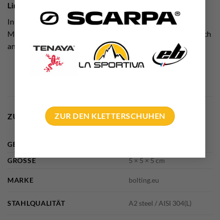
Link Tipp
In diesem
Video
könnt ihr super sehen, wie Vibrationen die
Muttern an an Gewinden lockern können. Wie z.B. eben auch
an den Bohrhaken.
ZUR DEN KLETTERSCHUHEN
ZUSÄTZLICHE INFORMATIONEN
GEWICHT
100 g
GRÖSSE
5 × 5 × 5 cm
MARKE
bolting.eu
STAHLQUALITÄT
A2 steel / AISI 304(L)