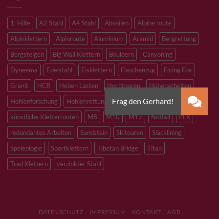
1. Hilfe
A2 Stahl
A4 Stahl
Abseilen
Alpine route
Alpinklettern
Alpinroute
Aluminium
Aramid
Bergrettung
Bergsteigen
Big Wall Klettern
Bouldern
Canyoning
Dyneema
Edelstahl
Eisklettern
Flaschenzug
Flying Fox
Granit
HCR
Heben Lasten
Hochtouren
Höhenarbeiten
Höhlenforschung
Höhlenrettung
Inox
Kevlar
Kletterhalle
künstliche Kletterrouten
M8
M10
M12
Notfall
PLX
redundantes Arbeiten
Sandstein
Skitouren
Slacklining
Speleologie
Sportklettern
Tibetan Bridge
Titan
Trad Klettern
verzinkter Stahl
DATENSCHUTZ
IMPRESSUM
KONTAKT
AGB