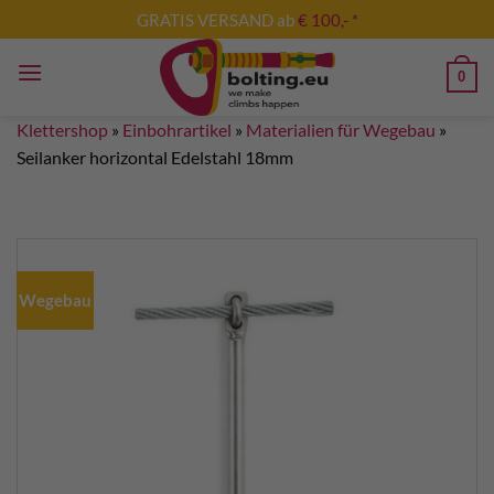
Zum
GRATIS VERSAND ab
€ 100,- *
Inhalt
springen
0
Klettershop
»
Einbohrartikel
»
Materialien für Wegebau
»
Seilanker horizontal Edelstahl 18mm
Wegebau