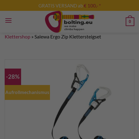
Zum
GRATIS VERSAND ab
€ 100,- *
Inhalt
springen
0
Klettershop
»
Salewa Ergo Zip Klettersteigset
-28%
Aufrollmechanismus