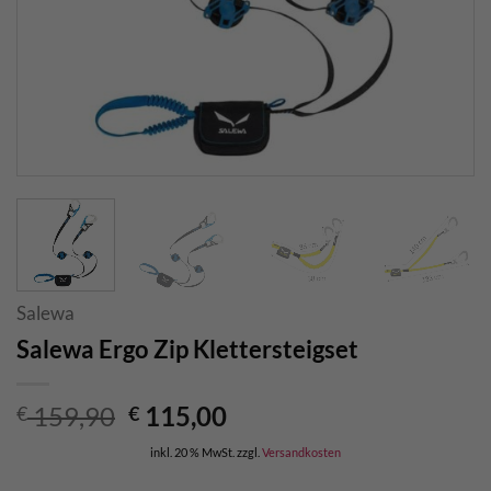
Salewa
Salewa Ergo Zip Klettersteigset
Ursprünglicher
Aktueller
159,90
115,00
€
€
Preis
Preis
inkl. 20 % MwSt.
zzgl.
Versandkosten
war:
ist: