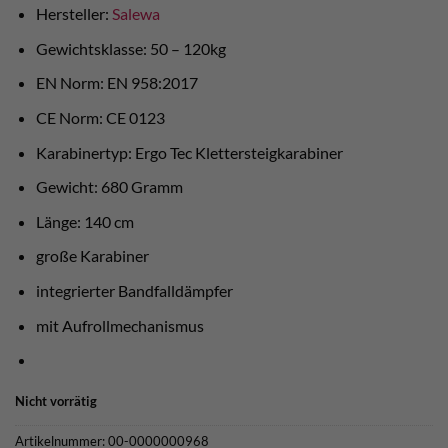
€ 159,90
€ 115,00.
Hersteller:
Salewa
Gewichtsklasse: 50 – 120kg
EN Norm: EN 958:2017
CE Norm: CE 0123
Karabinertyp: Ergo Tec Klettersteigkarabiner
Gewicht: 680 Gramm
Länge: 140 cm
große Karabiner
integrierter Bandfalldämpfer
mit Aufrollmechanismus
Nicht vorrätig
Artikelnummer:
00-0000000968