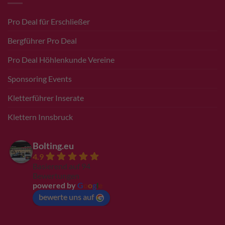
Pro Deal für Erschließer
Bergführer Pro Deal
Pro Deal Höhlenkunde Vereine
Sponsoring Events
Kletterführer Inserate
Klettern Innsbruck
Bolting.eu
4.9
Basierend auf 94
Bewertungen
powered by
G
o
o
g
l
e
bewerte uns auf