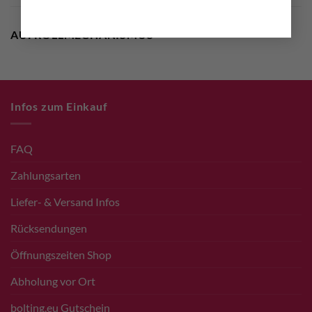
AUFROLLMECHANISMUS
Infos zum Einkauf
FAQ
Zahlungsarten
Liefer- & Versand Infos
Rücksendungen
Öffnungszeiten Shop
Abholung vor Ort
bolting.eu Gutschein