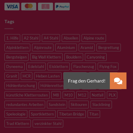
Tags
1. Hilfe
A2 Stahl
A4 Stahl
Abseilen
Alpine route
Alpinklettern
Alpinroute
Aluminium
Aramid
Bergrettung
Bergsteigen
Big Wall Klettern
Bouldern
Canyoning
Dyneema
Edelstahl
Eisklettern
Flaschenzug
Flying Fox
Granit
HCR
Heben Lasten
Hochtouren
Höhenarbeiten
Höhlenforschung
Höhlenrettung
Inox
Kevlar
Kletterhalle
künstliche Kletterrouten
M8
M10
M12
Notfall
PLX
redundantes Arbeiten
Sandstein
Skitouren
Slacklining
Speleologie
Sportklettern
Tibetan Bridge
Titan
Trad Klettern
verzinkter Stahl