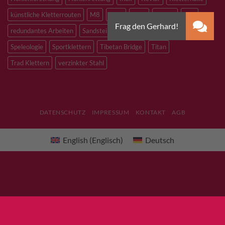
künstliche Kletterrouten
M8
M10
M12
Notfall
PLX
redundantes Arbeiten
Sandstein
Skitouren
Slacklining
Speleologie
Sportklettern
Tibetan Bridge
Titan
Trad Klettern
verzinkter Stahl
DATENSCHUTZ
IMPRESSUM
KONTAKT
AGB
English
(
Englisch
)
Deutsch