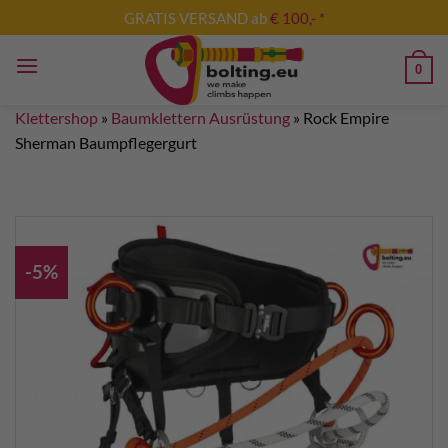
Zum
GRATIS VERSAND ab
€ 100,- *
Inhalt
springen
0
Klettershop
»
Baumklettern Ausrüstung
»
Rock Empire
Sherman Baumpflegergurt
-5%