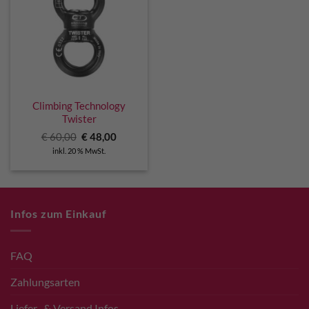
Climbing Technology
Twister
Ursprünglicher
Aktueller
€
60,00
€
48,00
Preis
Preis
inkl. 20 % MwSt.
war:
ist:
€ 60,00
€ 48,00.
Infos zum Einkauf
FAQ
Zahlungsarten
Liefer- & Versand Infos