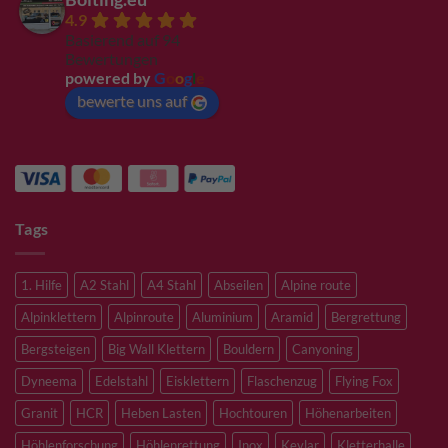
4.9
Basierend auf 94
Bewertungen
powered by
G
o
o
g
l
e
bewerte uns auf
Tags
1. Hilfe
A2 Stahl
A4 Stahl
Abseilen
Alpine route
Alpinklettern
Alpinroute
Aluminium
Aramid
Bergrettung
Bergsteigen
Big Wall Klettern
Bouldern
Canyoning
Dyneema
Edelstahl
Eisklettern
Flaschenzug
Flying Fox
Granit
HCR
Heben Lasten
Hochtouren
Höhenarbeiten
Höhlenforschung
Höhlenrettung
Inox
Kevlar
Kletterhalle