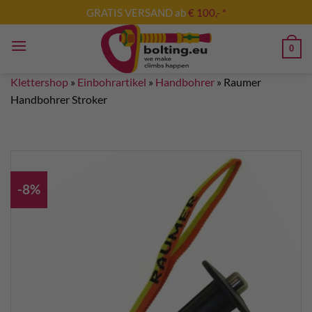
Zum
GRATIS VERSAND ab
€ 100,- *
Inhalt
springen
0
Klettershop
»
Einbohrartikel
»
Handbohrer
»
Raumer
Handbohrer Stroker
-8%