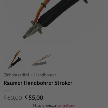
Einbohrartikel
/
Handbohrer
Raumer Handbohrer Stroker
Ursprünglicher
Aktueller
60,00
55,00
€
€
Preis
Preis
inkl. 20 % MwSt.
zzgl.
Versandkosten