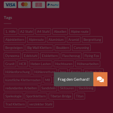
Tags
1. Hilfe
A2 Stahl
A4 Stahl
Abseilen
Alpine route
Alpinklettern
Alpinroute
Aluminium
Aramid
Bergrettung
Bergsteigen
Big Wall Klettern
Bouldern
Canyoning
Dyneema
Edelstahl
Eisklettern
Flaschenzug
Flying Fox
Granit
HCR
Heben Lasten
Hochtouren
Höhenarbeiten
Höhlenforschung
Höhlenrettung
Inox
Kevlar
Kletterhalle
künstliche Kletterrouten
M8
M10
M12
Notfall
PLX
redundantes Arbeiten
Sandstein
Skitouren
Slacklining
Speleologie
Sportklettern
Tibetan Bridge
Titan
Trad Klettern
verzinkter Stahl