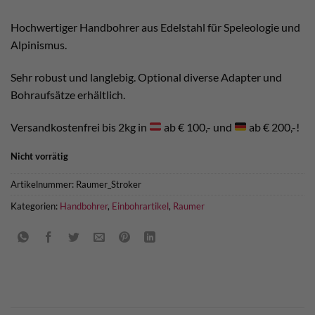
war:
ist:
€ 60,00
€ 55,00.
Hochwertiger Handbohrer aus Edelstahl für Speleologie und
Alpinismus.
Sehr robust und langlebig. Optional diverse Adapter und
Bohraufsätze erhältlich.
Versandkostenfrei bis 2kg in
ab € 100,- und
ab € 200,-!
Nicht vorrätig
Artikelnummer:
Raumer_Stroker
Kategorien:
Handbohrer
,
Einbohrartikel
,
Raumer