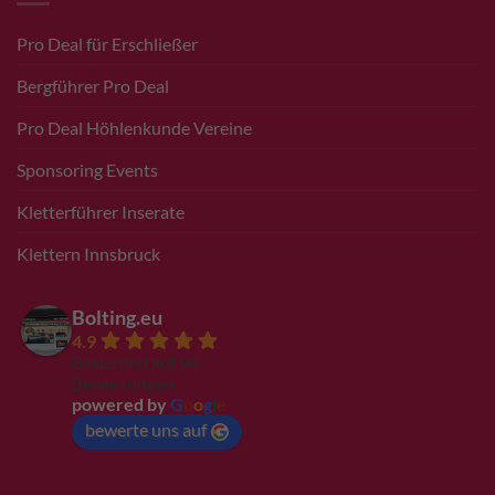
Pro Deal für Erschließer
Bergführer Pro Deal
Pro Deal Höhlenkunde Vereine
Sponsoring Events
Kletterführer Inserate
Klettern Innsbruck
Bolting.eu
4.9
Basierend auf 94
Bewertungen
powered by
G
o
o
g
l
e
bewerte uns auf