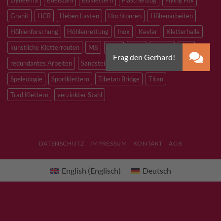
Granit
HCR
Heben Lasten
Hochtouren
Höhenarbeiten
Höhlenforschung
Höhlenrettung
Inox
Kevlar
Kletterhalle
künstliche Kletterrouten
M8
M10
M12
Notfall
PLX
redundantes Arbeiten
Sandstein
Skitouren
Slacklining
Speleologie
Sportklettern
Tibetan Bridge
Titan
Trad Klettern
verzinkter Stahl
DATENSCHUTZ
IMPRESSUM
KONTAKT
AGB
English
(
Englisch
)
Deutsch