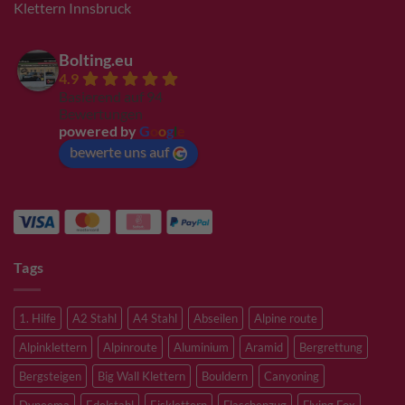
Klettern Innsbruck
Bolting.eu
4.9
Basierend auf 94
Bewertungen
powered by
G
o
o
g
l
e
bewerte uns auf
Tags
1. Hilfe
A2 Stahl
A4 Stahl
Abseilen
Alpine route
Alpinklettern
Alpinroute
Aluminium
Aramid
Bergrettung
Bergsteigen
Big Wall Klettern
Bouldern
Canyoning
Dyneema
Edelstahl
Eisklettern
Flaschenzug
Flying Fox