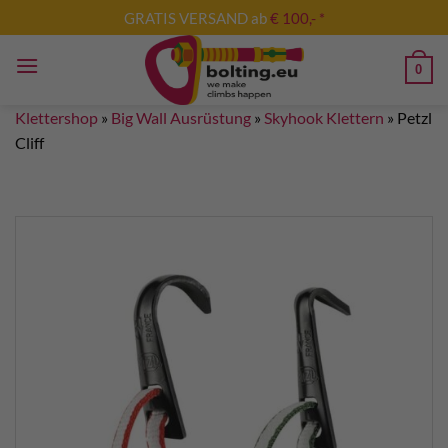
Zum
GRATIS VERSAND ab
€ 100,- *
Inhalt
springen
0
Klettershop
»
Big Wall Ausrüstung
»
Skyhook Klettern
»
Petzl
Cliff