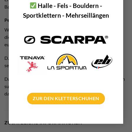
Halle - Fels - Bouldern -
Bandschlinge ausgestattet.
Sportklettern - Mehrseillängen
Petzl Cliff – Praxis Tipp
Wir empfehlen euch unbedingt eine „adjustable Daisy“ zu
diesen beiden Hooks. Denn damit könnt ihr extrem schnell
euren Abstand zum Cliff einstellen.
D.h. mit der Schnalle an der Daisy lässt sich diese
sekundenschnell „ausfahren“ bzw. wieder „einfahren“.
Damit seid ihr sowohl bei Big Walls als auch beim Einbohren
super schnell unterwegs. Eure zwei
Petzl
Hooks kommen
damit also erst so richtig zur Geltung!
ZUR DEN KLETTERSCHUHEN
ZUSÄTZLICHE INFORMATIONEN