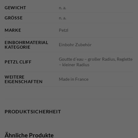
GEWICHT
n. a.
GRÖSSE
n. a.
MARKE
Petzl
EINBOHRMATERIAL
Einbohr Zubehör
KATEGORIE
Goutte d´eau – großer Radius, Reglette
PETZL CLIFF
– kleiner Radius
WEITERE
Made in France
EIGENSCHAFTEN
PRODUKTSICHERHEIT
Ähnliche Produkte