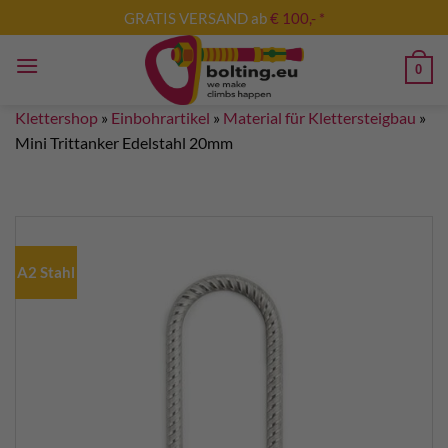
Zum
GRATIS VERSAND ab
€ 100,- *
Inhalt
springen
0
Klettershop
»
Einbohrartikel
»
Material für Klettersteigbau
»
Mini Trittanker Edelstahl 20mm
A2 Stahl