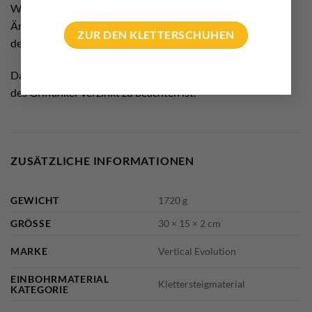
Wartung, Sanierung (2014) informiert über die aktuellen
Änderungen zum Klettersteigbau aufgrund der Einführung
ZUR DEN KLETTERSCHUHEN
der Klettersteignorm 16860:2018
Darin enthalten sind auch Infos, was bei der Verarbeitung
des Griffanker verzinkt zu beachten ist.
ZUSÄTZLICHE INFORMATIONEN
GEWICHT
1720 g
GRÖSSE
30 × 15 × 2 cm
MARKE
Vertical Evolution
EINBOHRMATERIAL
Klettersteigmaterial
KATEGORIE