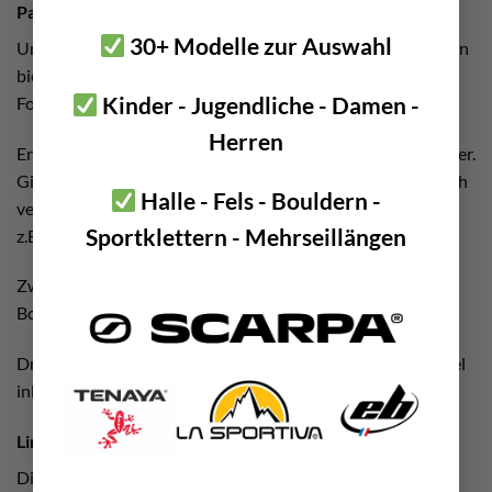
Passendes Zubehör
30+ Modelle zur Auswahl
Um den Mini Trittanker aus Edelstahl verarbeiten zu können
bieten wir natürlich auch gleich das passende Zubehör.
Kinder - Jugendliche - Damen -
Folgende Produkte wirst du noch benötigen:
Herren
Erstens einen SDS plus Bohrer mit mind. 24mm Durchmesser.
Gib dem Schaft unbedingt genügend Platz um ihn ordentlich
Halle - Fels - Bouldern -
verkleben zu können. 22mm z.B. reichen unserer Erfahrung
Sportklettern - Mehrseillängen
z.B. nicht aus.
Zweitens das richtige Zubehör für die Reinigung des
Bohrlochs. Eine Stahl Lochbürste sowie einen Ausbläser.
Drittens benötigst du einen Hochleistungs Injektionsmörtel
inkl. Auspressistole und Statikmischer.
Link Tipp
Die
Beilage zur Brochüre
„Kletter:Steige – Errichtung,