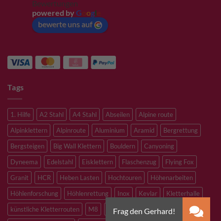
Bewertungen
powered by
G
o
o
g
l
e
bewerte uns auf
Tags
1. Hilfe
A2 Stahl
A4 Stahl
Abseilen
Alpine route
Alpinklettern
Alpinroute
Aluminium
Aramid
Bergrettung
Bergsteigen
Big Wall Klettern
Bouldern
Canyoning
Dyneema
Edelstahl
Eisklettern
Flaschenzug
Flying Fox
Granit
HCR
Heben Lasten
Hochtouren
Höhenarbeiten
Höhlenforschung
Höhlenrettung
Inox
Kevlar
Kletterhalle
künstliche Kletterrouten
M8
M10
M12
Notfall
PLX