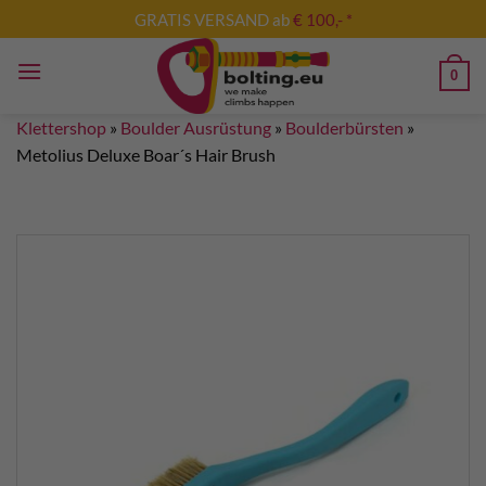
Zum
GRATIS VERSAND ab
€ 100,- *
Inhalt
springen
0
Klettershop
»
Boulder Ausrüstung
»
Boulderbürsten
»
Metolius Deluxe Boar´s Hair Brush