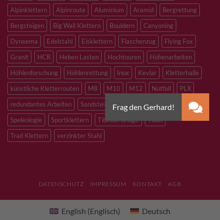
Alpinklettern
Alpinroute
Aluminium
Aramid
Bergrettung
Bergsteigen
Big Wall Klettern
Bouldern
Canyoning
Dyneema
Edelstahl
Eisklettern
Flaschenzug
Flying Fox
Granit
HCR
Heben Lasten
Hochtouren
Höhenarbeiten
Höhlenforschung
Höhlenrettung
Inox
Kevlar
Kletterhalle
künstliche Kletterrouten
M8
M10
M12
Notfall
PLX
redundantes Arbeiten
Sandstein
Skitouren
Slacklining
Speleologie
Sportklettern
Tibetan Bridge
Titan
Trad Klettern
verzinkter Stahl
DATENSCHUTZ
IMPRESSUM
KONTAKT
AGB
English
(
Englisch
)
Deutsch