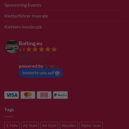
Sponsoring Events
Kletterführer Inserate
Klettern Innsbruck
Bolting.eu
4.9
Basierend auf 94
Bewertungen
powered by
G
o
o
g
l
e
bewerte uns auf
Tags
1. Hilfe
A2 Stahl
A4 Stahl
Abseilen
Alpine route