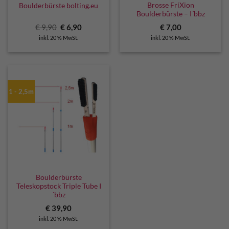
Brosse FriXion
Boulderbürste bolting.eu
Boulderbürste – I´bbz
Ursprünglicher
Aktueller
€
9,90
€
6,90
€
7,00
Preis
Preis
inkl. 20 % MwSt.
inkl. 20 % MwSt.
war:
ist:
€ 9,90
€ 6,90.
1 - 2,5m
Boulderbürste
Teleskopstock Triple Tube I
´bbz
€
39,90
inkl. 20 % MwSt.