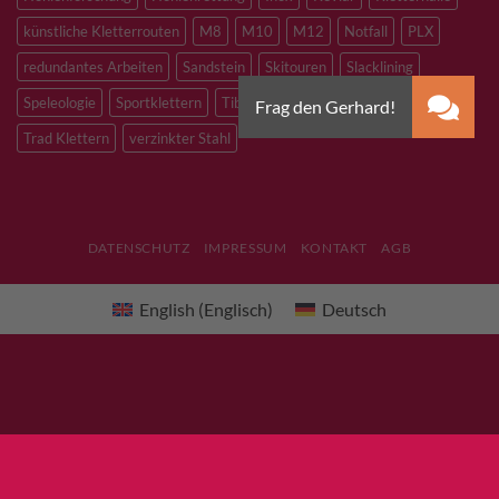
künstliche Kletterrouten
M8
M10
M12
Notfall
PLX
redundantes Arbeiten
Sandstein
Skitouren
Slacklining
Speleologie
Sportklettern
Tibetan Bridge
Titan
Trad Klettern
verzinkter Stahl
DATENSCHUTZ
IMPRESSUM
KONTAKT
AGB
English
(
Englisch
)
Deutsch