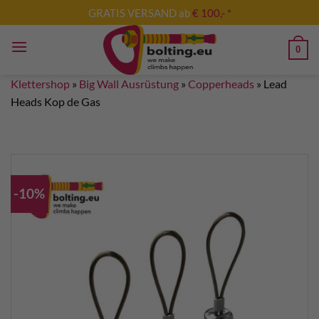
Zum
GRATIS VERSAND ab
€ 100,- *
Inhalt
springen
0
Klettershop
»
Big Wall Ausrüstung
»
Copperheads
»
Lead
Heads Kop de Gas
-10%