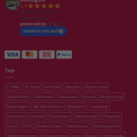
4.9
Basierend auf 94
Bewertungen
powered by
G
o
o
g
l
e
bewerte uns auf
Tags
1. Hilfe
A2 Stahl
A4 Stahl
Abseilen
Alpine route
Alpinklettern
Alpinroute
Aluminium
Aramid
Bergrettung
Bergsteigen
Big Wall Klettern
Bouldern
Canyoning
Dyneema
Edelstahl
Eisklettern
Flaschenzug
Flying Fox
Granit
HCR
Heben Lasten
Hochtouren
Höhenarbeiten
Höhlenforschung
Höhlenrettung
Inox
Kevlar
Kletterhalle