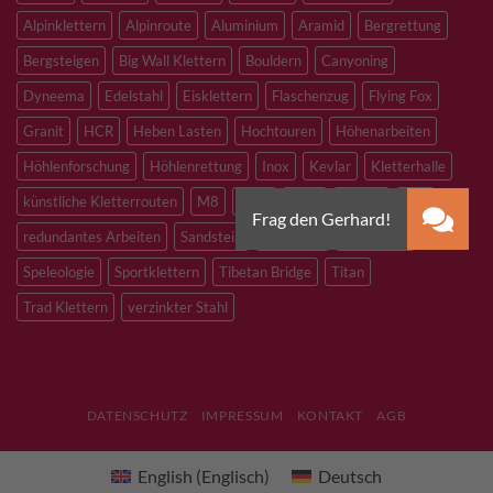
Alpinklettern
Alpinroute
Aluminium
Aramid
Bergrettung
Bergsteigen
Big Wall Klettern
Bouldern
Canyoning
Dyneema
Edelstahl
Eisklettern
Flaschenzug
Flying Fox
Granit
HCR
Heben Lasten
Hochtouren
Höhenarbeiten
Höhlenforschung
Höhlenrettung
Inox
Kevlar
Kletterhalle
künstliche Kletterrouten
M8
M10
M12
Notfall
PLX
redundantes Arbeiten
Sandstein
Skitouren
Slacklining
Speleologie
Sportklettern
Tibetan Bridge
Titan
Trad Klettern
verzinkter Stahl
DATENSCHUTZ
IMPRESSUM
KONTAKT
AGB
English
(
Englisch
)
Deutsch