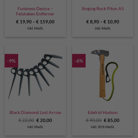
Funkness Device –
Singing Rock Piton A5
Felshaken Entferner
€
19,90
–
€
159,00
€
8,90
–
€
10,90
inkl. MwSt.
inkl. MwSt.
-9%
-6%
Black Diamond Lost Arrow
Edelrid Hudson
Ursprünglicher
Aktueller
Ursprünglicher
Aktuelle
€
22,00
€
20,00
€
90,00
€
85,00
Preis
Preis
Preis
Preis
inkl. MwSt.
inkl. 20 % MwSt.
war:
ist:
war:
ist:
€ 22,00
€ 20,00.
€ 90,00
€ 85,00.