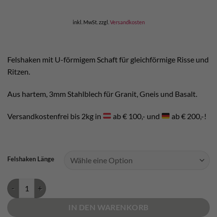
inkl. MwSt.
zzgl.
Versandkosten
Felshaken mit U-förmigem Schaft für gleichförmige Risse und
Ritzen.
Aus hartem, 3mm Stahlblech für Granit, Gneis und Basalt.
Versandkostenfrei bis 2kg in
ab € 100,- und
ab € 200,-!
Felshaken Länge
Kop de Gas U Shape Hardened Ecos Menge
IN DEN WARENKORB