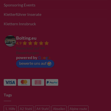
Sponsoring Events
Kletterführer Inserate
Klettern Innsbruck
Bolting.eu
4.9
Basierend auf 94
Bewertungen
powered by
G
o
o
g
l
e
bewerte uns auf
Tags
1. Hilfe
A2 Stahl
A4 Stahl
Abseilen
Alpine route