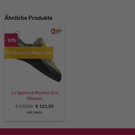
Ähnliche Produkte
-10%
95% Recycling Materialien
La Sportiva Mythos Eco
Woman
Ursprünglicher
Aktueller
€
135,00
€
121,50
Preis
Preis
inkl. MwSt.
war:
ist:
€ 135,00
€ 121,50.