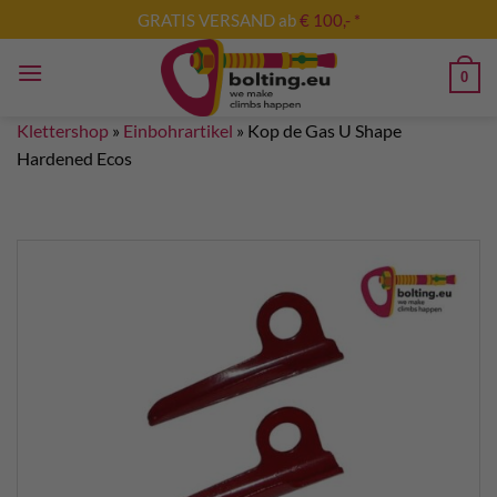
Zum
GRATIS VERSAND ab
€ 100,- *
Inhalt
springen
0
Klettershop
»
Einbohrartikel
»
Kop de Gas U Shape
Hardened Ecos