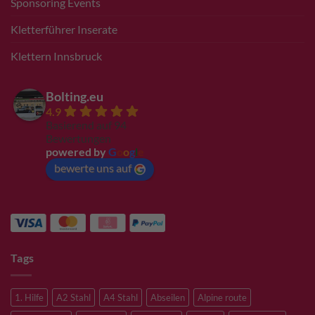
Sponsoring Events
Kletterführer Inserate
Klettern Innsbruck
Bolting.eu
4.9
Basierend auf 94
Bewertungen
powered by
G
o
o
g
l
e
bewerte uns auf
Tags
1. Hilfe
A2 Stahl
A4 Stahl
Abseilen
Alpine route