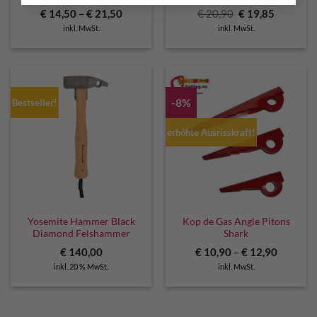
Ursprünglicher
Aktuelle
€
14,50
–
€
21,50
€
20,90
€
19,85
Preis
Preis
inkl. MwSt.
inkl. MwSt.
war:
ist:
€ 20,90
€ 19,85.
-8%
Bestseller!
erhöhte Ausrisskraft!
Yosemite Hammer Black
Kop de Gas Angle Pitons
Diamond Felshammer
Shark
€
140,00
€
10,90
–
€
12,90
inkl. 20 % MwSt.
inkl. MwSt.