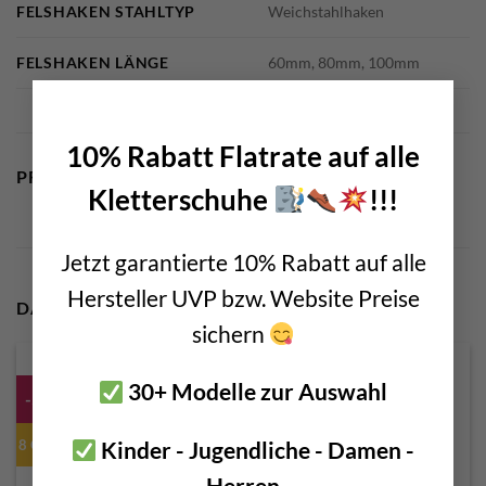
FELSHAKEN STAHLTYP
Weichstahlhaken
FELSHAKEN LÄNGE
60mm, 80mm, 100mm
×
10% Rabatt Flatrate auf alle
PRODUKTSICHERHEIT
Kletterschuhe
!!!
Jetzt garantierte 10% Rabatt auf alle
Hersteller UVP bzw. Website Preise
DAS KÖNNTE DIR AUCH GEFALLEN …
sichern
30+ Modelle zur Auswahl
-5%
8 Größen!
Kinder - Jugendliche - Damen -
Herren