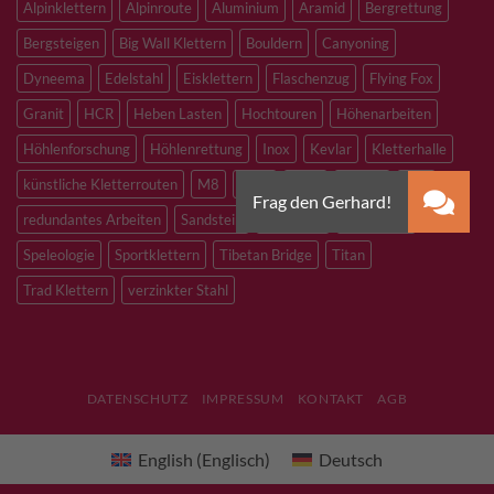
Alpinklettern
Alpinroute
Aluminium
Aramid
Bergrettung
Bergsteigen
Big Wall Klettern
Bouldern
Canyoning
Dyneema
Edelstahl
Eisklettern
Flaschenzug
Flying Fox
Granit
HCR
Heben Lasten
Hochtouren
Höhenarbeiten
Höhlenforschung
Höhlenrettung
Inox
Kevlar
Kletterhalle
künstliche Kletterrouten
M8
M10
M12
Notfall
PLX
redundantes Arbeiten
Sandstein
Skitouren
Slacklining
Speleologie
Sportklettern
Tibetan Bridge
Titan
Trad Klettern
verzinkter Stahl
DATENSCHUTZ
IMPRESSUM
KONTAKT
AGB
English
(
Englisch
)
Deutsch