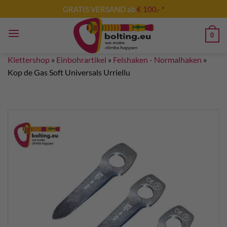
Zum
GRATIS VERSAND ab
€ 100,- *
Inhalt
springen
0
Klettershop
»
Einbohrartikel
»
Felshaken - Normalhaken
»
Kop de Gas Soft Universals Urriellu