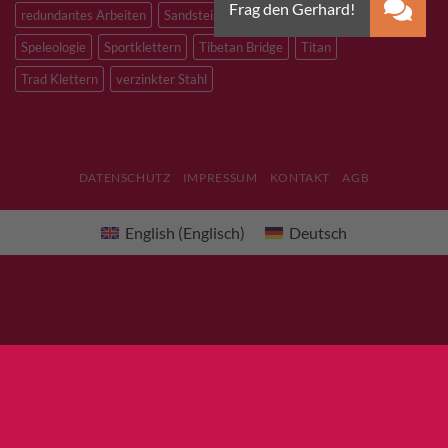
redundantes Arbeiten
Sandstein
Skitouren
Slacklining
Speleologie
Sportklettern
Tibetan Bridge
Titan
Trad Klettern
verzinkter Stahl
DATENSCHUTZ
IMPRESSUM
KONTAKT
AGB
English
(
Englisch
)
Deutsch