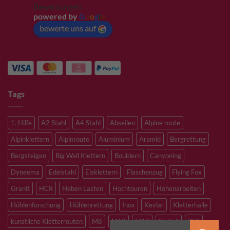
Bewertungen
powered by
G
o
o
g
l
e
bewerte uns auf
Tags
1. Hilfe
A2 Stahl
A4 Stahl
Abseilen
Alpine route
Alpinklettern
Alpinroute
Aluminium
Aramid
Bergrettung
Bergsteigen
Big Wall Klettern
Bouldern
Canyoning
Dyneema
Edelstahl
Eisklettern
Flaschenzug
Flying Fox
Granit
HCR
Heben Lasten
Hochtouren
Höhenarbeiten
Höhlenforschung
Höhlenrettung
Inox
Kevlar
Kletterhalle
künstliche Kletterrouten
M8
M10
M12
Notfall
PLX