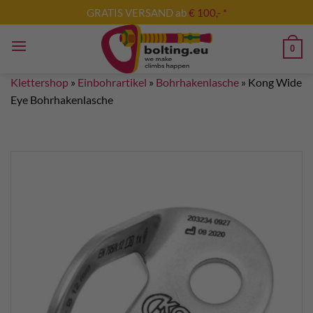
Zum
GRATIS VERSAND ab
€ 100,- *
Inhalt
springen
0
Klettershop
»
Einbohrartikel
»
Bohrhakenlasche
»
Kong Wide
Eye Bohrhakenlasche