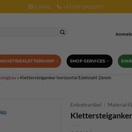
E-MAIL
+43 699 19083372
Anmelde
SHOP SERVICES
EIN
INDUSTRIEKLETTERSHOP
steigbau
»
Klettersteiganker horizontal Edelstahl 26mm
Einbohrartikel
/
Material fü
Klettersteiganke