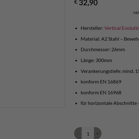
32,90
€
ink
Hersteller:
Vertical Evoluti
Material: A2 Stahl – Beweh
Durchmesser: 26mm
Länge: 300mm
Verankerungstiefe: mind.
konform EN 16869
konform EN 16968
für horizontale Abschnitte 
Klettersteiganker horizontal Ed