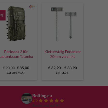
6%
Packsack 2 für
Klettersteig Endanker
Lastenkraxe Tatonka
20mm verzinkt
r
Ursprünglicher
Aktueller
€
90,00
€
85,00
€
32,90
–
€
33,90
Preis
Preis
inkl. 20 % MwSt.
inkl. MwSt.
war:
ist:
€ 90,00
€ 85,00.
Bolting.eu
4.9
Basierend auf 94