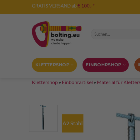
Zum
GRATIS VERSAND ab
€ 100,- *
Inhalt
springen
Suche nach:
KLETTERSHOP
EINBOHRSHOP
Klettershop
»
Einbohrartikel
»
Material für Kletter
A2 Stahl