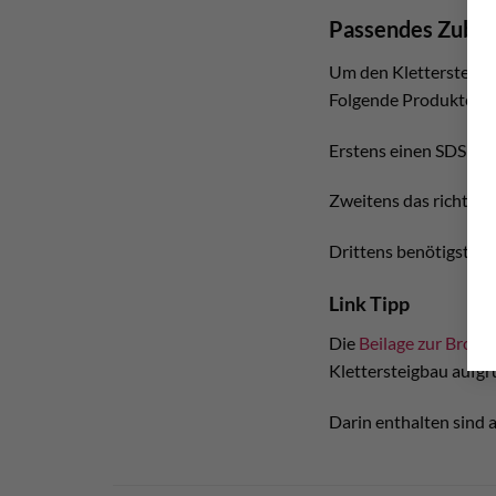
Passendes Zube
Um den Klettersteigan
Folgende Produkte wi
Erstens einen SDS pl
Zweitens das richtige
Drittens benötigst du
Link Tipp
Die
Beilage zur Broch
Klettersteigbau aufg
Darin enthalten sind a