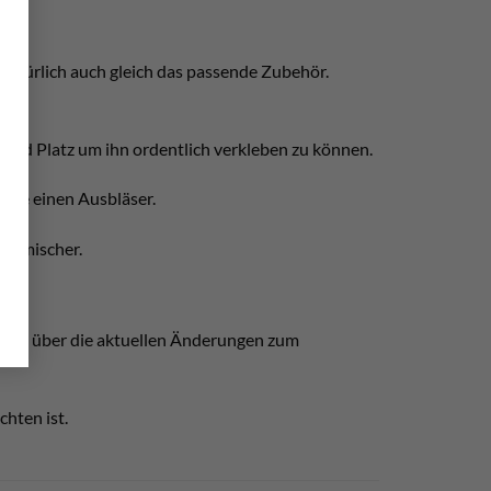
natürlich auch gleich das passende Zubehör.
end Platz um ihn ordentlich verkleben zu können.
owie einen Ausbläser.
tikmischer.
miert über die aktuellen Änderungen zum
chten ist.