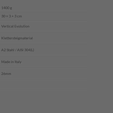
1400 g
30 × 3 × 3 cm
Vertical Evolution
Klettersteigmaterial
A2 Stahl / AISI 304(L)
Made in Italy
26mm