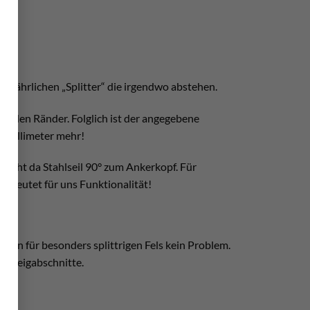
 gefährlichen „Splitter“ die irgendwo abstehen.
henden Ränder. Folglich ist der angegebene
 Millimeter mehr!
r steht da Stahlseil 90° zum Ankerkopf. Für
bedeutet für uns Funktionalität!
gen für besonders splittrigen Fels kein Problem.
ersteigabschnitte.