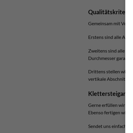
Qualitätskriteri
Gemeinsam mit Vertica
Erstens sind alle Anke
Zweitens sind alle ge
Durchmesser garantie
Drittens stellen wir m
vertikale Abschnitte 
Klettersteigank
Gerne erfüllen wir je
Ebenso fertigen wir g
Sendet uns einfach ei