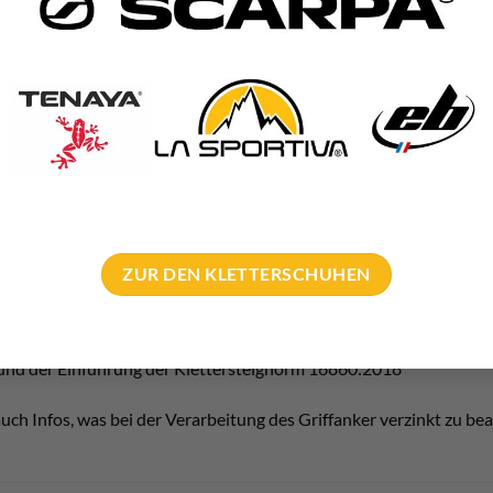
hör
ker horizontal Edelstahl 26mm verarbeiten zu können bieten wir 
rst du noch benötigen:
us Bohrer mit 30mm Durchmesser. Gib dem Schaft unbedingt genüg
 Zubehör für die Reinigung des Bohrlochs. Eine Stahl Lochbürste s
 einen Hochleistungs Injektionsmörtel inkl. Auspressistole und Sta
ZUR DEN KLETTERSCHUHEN
üre
„Kletter:Steige – Errichtung, Wartung, Sanierung (2014) infor
rund der Einführung der Klettersteignorm 16860:2018
uch Infos, was bei der Verarbeitung des Griffanker verzinkt zu bea