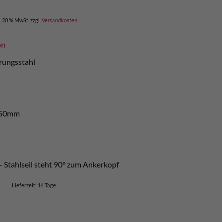
l. 20 % MwSt.
zzgl.
Versandkosten
on
rungsstahl
 150mm
– Stahlseil steht 90° zum Ankerkopf
Lieferzeit:
14 Tage
elstahl 26mm Menge