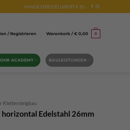
MINDESTBESTELLWERT € 35,-
n / Registrieren
Warenkorb /
€
0,00
0
BOHR ACADEMY
BAULEISTUNGEN
r Klettersteigbau
r horizontal Edelstahl 26mm