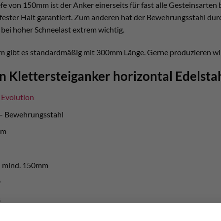
fe von 150mm ist der Anker einerseits für fast alle Gesteinsarten 
 fester Halt garantiert. Zum anderen hat der Bewehrungsstahl du
 bei hoher Schneelast extrem wichtig.
 gibt es standardmäßig mit 300mm Länge. Gerne produzieren wir
n Klettersteiganker horizontal Edelst
l Evolution
 – Bewehrungsstahl
mm
: mind. 150mm
9
8
schnitte – Stahlseil steht 90° zum Ankerkopf