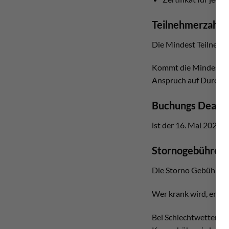
Teilnehmerzahl
Die Mindest Teilnehme
Kommt die Mindest Tei
Anspruch auf Durchfü
Buchungs Deadli
ist der 16. Mai 2026
Stornogebühren 
Die Storno Gebühr bet
Wer krank wird, erhäl
Bei Schlechtwetter ver