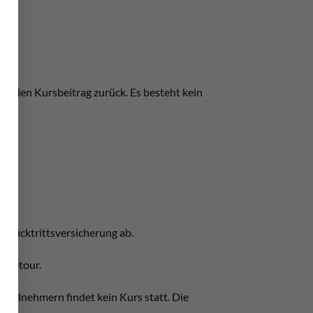
vollen Kursbeitrag zurück. Es besteht kein
.
e Rücktrittsversicherung ab.
s retour.
 Teilnehmern findet kein Kurs statt. Die