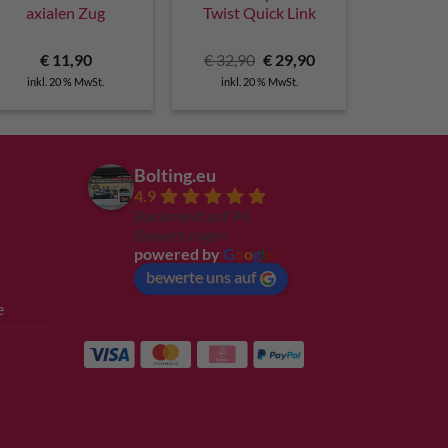
axialen Zug
Twist Quick Link
Ursprünglicher
Aktueller
€
11,90
€
32,90
€
29,90
Preis
Preis
inkl. 20 % MwSt.
inkl. 20 % MwSt.
war:
ist:
€ 32,90
€ 29,90.
Bolting.eu
4.9
Basierend auf 94
Bewertungen
powered by
G
o
o
g
l
e
bewerte uns auf
e