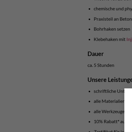
chemische und phy
Praxisteil an Beto
Bohrhaken setzen
Klebehaken mit
In
Dauer
ca. 5 Stunden
Unsere Leistung
schriftliche Unterl
alle Materialien w
alle Werkzeuge un
10% Rabatt
*
auf al
Zertifikat für jede