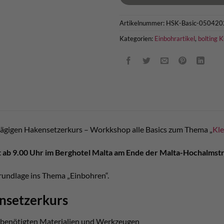
Artikelnummer:
HSK-Basic-050420
Kategorien:
Einbohrartikel
,
bolting K
btägigen Hakensetzerkurs – Workkshop alle Basics zum Thema „
Kl
ab 9.00 Uhr im Berghotel Malta am Ende der Malta-Hochalmstras
Grundlage ins Thema „Einbohren“.
nsetzerkurs
n benötigten Materialien und Werkzeugen