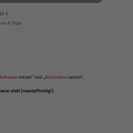
25-1
urse & Tripps
ebehaken
setzen“ und „
Bohrhaken
setzen“.
se statt (mautpflichtig!)