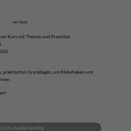
inkl. MwSt.
zer Kurs mit Theorie und Praxisteil.
6
026).
bzw. praktischen Grundlagen, um Klebehaken und
nnen.
en!
026 - Maltatal Menge
N DEN WARENKORB