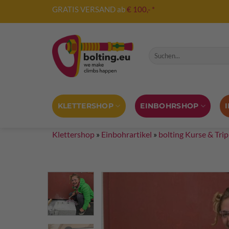
Zum
GRATIS VERSAND ab
€ 100,- *
Inhalt
springen
Suche nach:
KLETTERSHOP
EINBOHRSHOP
Klettershop
»
Einbohrartikel
»
bolting Kurse & Tri