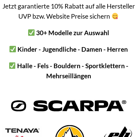
Jetzt garantierte 10% Rabatt auf alle Hersteller
UVP bzw. Website Preise sichern
rzahl beträgt 4 Personen, die maximale Anzahl 8.
30+ Modelle zur Auswahl
lnehmerzahl nicht Zustande, erhalten alle die gebucht haben den 
hrung des Workshops, wenn sich zu wenige Teilnehmer anmelden
Kinder - Jugendliche - Damen - Herren
ne
Halle - Fels - Bouldern - Sportklettern -
Mehrseillängen
– Verschiebung – Absage
rägt bis 23. Mai 50%, danach 100%. Bitte schließt selbständig ein
t gegen Vorlage einer ärztlichen Bestätigung 75% des Kursbeitrage
schiebt sich der Termin um 1 Woche nach hinten. Bei weniger als 4