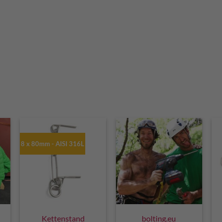
8 x 80mm - AISI 316L
Kettenstand
bolting.eu