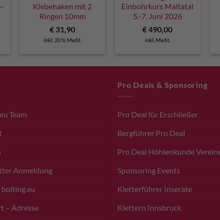
 –
Klebehaken mit 2
Einbohrkurs Maltatal
Ringen 10mm
5.-7. Juni 2026
€
31,90
€
490,00
inkl. 20 % MwSt.
inkl. MwSt.
Pro Deals & Sponsoring
.eu Team
Pro Deal für Erschließer
t
Bergführer Pro Deal
n
Pro Deal Höhlenkunde Verein
tter Anmeldung
Sponsoring Events
 bolting.eu
Kletterführer Inserate
t – Adresse
Klettern Innsbruck