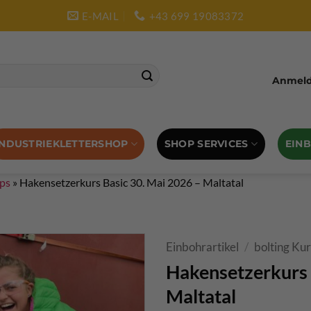
E-MAIL
+43 699 19083372
Anmelde
SHOP SERVICES
EIN
INDUSTRIEKLETTERSHOP
pps
»
Hakensetzerkurs Basic 30. Mai 2026 – Maltatal
Einbohrartikel
/
bolting Kur
Hakensetzerkurs 
Maltatal