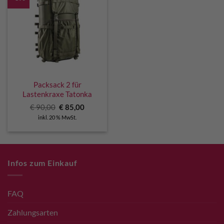
Packsack 2 für
Lastenkraxe Tatonka
Ursprünglicher
Aktueller
€
90,00
€
85,00
Preis
Preis
inkl. 20 % MwSt.
war:
ist:
€ 90,00
€ 85,00.
Infos zum Einkauf
FAQ
Zahlungsarten