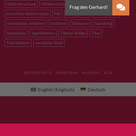
Höhlenforschung
Höhlenrettung
Inox
Kevlar
Kletterhalle
künstliche Kletterrouten
M8
M10
M12
Notfall
PLX
redundantes Arbeiten
Sandstein
Skitouren
Slacklining
Speleologie
Sportklettern
Tibetan Bridge
Titan
Trad Klettern
verzinkter Stahl
DATENSCHUTZ
IMPRESSUM
KONTAKT
AGB
English
(
Englisch
)
Deutsch