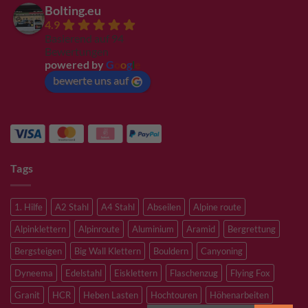
Bolting.eu
4.9
Basierend auf 94
Bewertungen
powered by
G
o
o
g
l
e
bewerte uns auf
Tags
1. Hilfe
A2 Stahl
A4 Stahl
Abseilen
Alpine route
Alpinklettern
Alpinroute
Aluminium
Aramid
Bergrettung
Bergsteigen
Big Wall Klettern
Bouldern
Canyoning
Dyneema
Edelstahl
Eisklettern
Flaschenzug
Flying Fox
Granit
HCR
Heben Lasten
Hochtouren
Höhenarbeiten