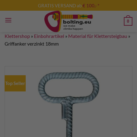
Zum
GRATIS VERSAND ab
€ 100,- *
Inhalt
springen
0
Klettershop
»
Einbohrartikel
»
Material für Klettersteigbau
»
Griffanker verzinkt 18mm
Top Seller