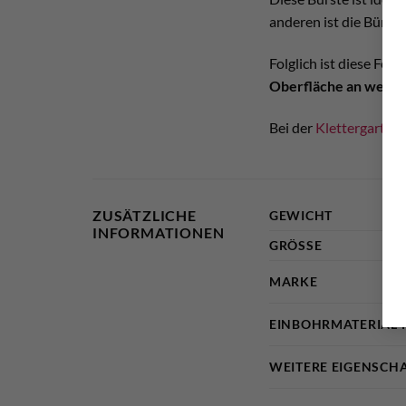
anderen ist die Bürst
Folglich ist diese Fel
Oberfläche an wette
Bei der
Klettergarten 
ZUSÄTZLICHE
GEWICHT
INFORMATIONEN
GRÖSSE
MARKE
EINBOHRMATERIAL 
WEITERE EIGENSCH