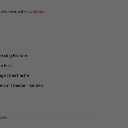
l. 20 % MwSt.
zzgl.
Versandkosten
essing Borsten
m Fels
lige Oberfläche
sen mit beiden Händen
igung