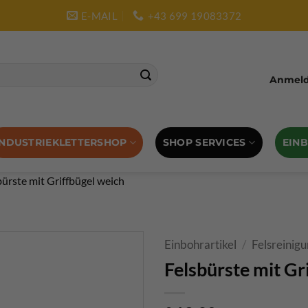
E-MAIL
+43 699 19083372
Anmelde
SHOP SERVICES
EIN
INDUSTRIEKLETTERSHOP
bürste mit Griffbügel weich
Einbohrartikel
/
Felsreinig
Felsbürste mit Gr