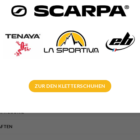
e groß und man kann breite Putz Bahnen damit abdecken.
sbürste perfekt für alle Einsätze bei denen man eine große Fläche p
rabgewandten Felsen
. Ober aber auch wenn der Fels einfach etwas
Errichtung
sowie bei der jährlichen
Klettergarten Wartung
ist die
ZUR DEN KLETTERSCHUHEN
KATEGORIE
AFTEN