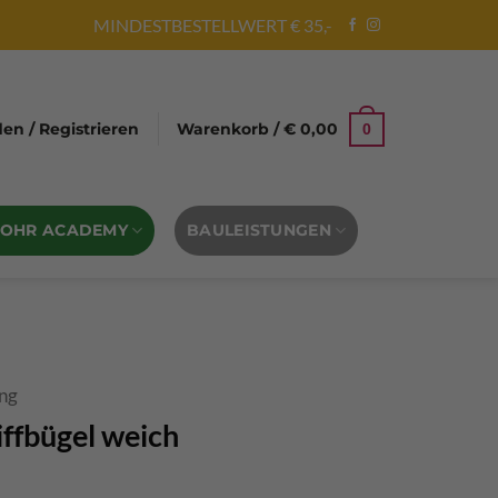
MINDESTBESTELLWERT € 35,-
n / Registrieren
Warenkorb /
€
0,00
0
BOHR ACADEMY
BAULEISTUNGEN
ung
iffbügel weich