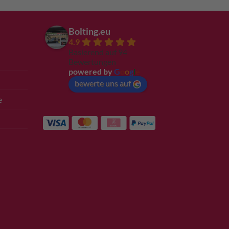
Bolting.eu
4.9
Basierend auf 94
Bewertungen
powered by
G
o
o
g
l
e
bewerte uns auf
e