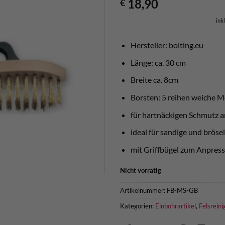
18,90
€
ink
Hersteller: bolting.eu
Länge: ca. 30 cm
Breite ca. 8cm
Borsten: 5 reihen weiche M
für hartnäckigen Schmutz a
ideal für sandige und bröse
mit Griffbügel zum Anpres
Nicht vorrätig
Artikelnummer:
FB-MS-GB
Kategorien:
Einbohrartikel
,
Felsrein