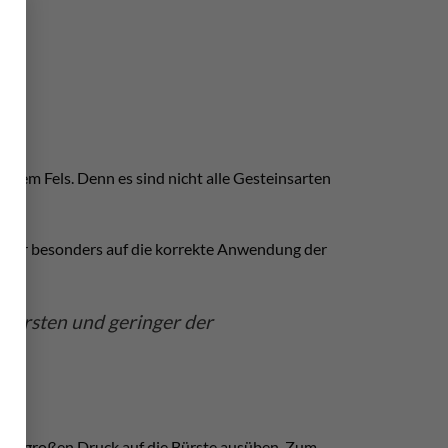
×
t dem Fels. Denn es sind nicht alle Gesteinsarten
 daher besonders auf die korrekte Anwendung der
tbürsten und geringer der
inen großen Druck auf die Bürste ausüben. Zum