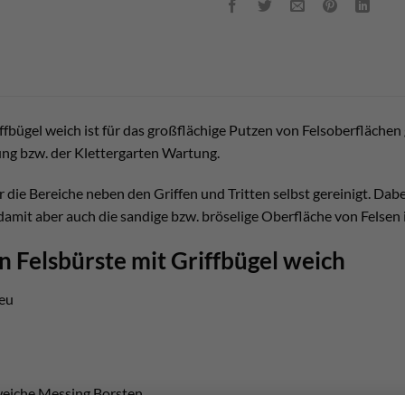
ffbügel weich ist für das großflächige Putzen von Felsoberflächen 
ung bzw. der Klettergarten Wartung.
r die Bereiche neben den Griffen und Tritten selbst gereinigt. Da
amit aber auch die sandige bzw. bröselige Oberfläche von Felsen 
n Felsbürste mit Griffbügel weich
.eu
weiche Messing Borsten