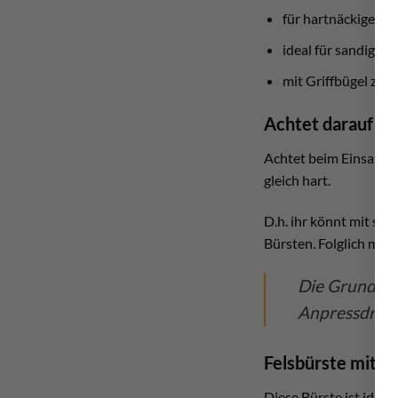
für hartnäckigen S
ideal für sandige 
mit Griffbügel zu
Achtet darauf wie
Achtet beim Einsatz d
gleich hart.
D.h. ihr könnt mit se
Bürsten. Folglich müss
Die Grundrege
Anpressdruc
Felsbürste mit G
Diese Bürste ist idea