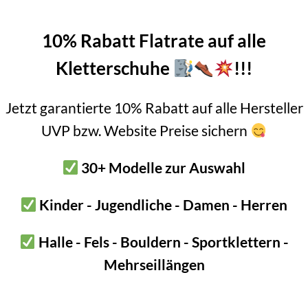
chmutz am Fels
10% Rabatt Flatrate auf alle
und bröselige Oberfläche
m Anpressen mit beiden Händen
Kletterschuhe
!!!
 ihr Felsen reinigt!
Jetzt garantierte 10% Rabatt auf alle Hersteller
er Felsbürste mit Griffbügel weich auf rücksichtsvollen Umgang mi
UVP bzw. Website Preise sichern
30+ Modelle zur Auswahl
hr harten Bürsten irreparablen Schaden am Fels anrichten. Achtet
t ihr die richtige Härte sowie die richtige Intensität wählen.
Kinder - Jugendliche - Damen - Herren
l lautet: Je weicher der Fels desto weicher die Drah
Halle - Fels - Bouldern - Sportklettern -
k!
Mehrseillängen
riffbügel weich für große Oberflächen
l für große Oberflächen. Denn mit dem Griffbügel kann man zum e