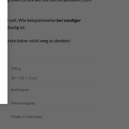
utzen will. Wie beispielsweise
bei sandiger
 bröselig ist.
se Bürste daher nicht weg zu denken!
290 g
30 × 10 × 5 cm
bolting.eu
Felsreinigung
Made in Germany