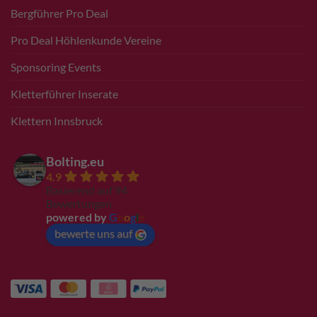
Bergführer Pro Deal
Pro Deal Höhlenkunde Vereine
Sponsoring Events
Kletterführer Inserate
Klettern Innsbruck
Bolting.eu
4.9
Basierend auf 94
Bewertungen
powered by
G
o
o
g
l
e
bewerte uns auf