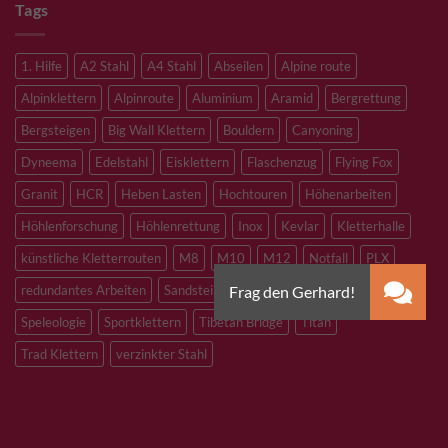
Tags
1. Hilfe
A2 Stahl
A4 Stahl
Abseilen
Alpine route
Alpinklettern
Alpinroute
Aluminium
Aramid
Bergrettung
Bergsteigen
Big Wall Klettern
Bouldern
Canyoning
Dyneema
Edelstahl
Eisklettern
Flaschenzug
Flying Fox
Granit
HCR
Heben Lasten
Hochtouren
Höhenarbeiten
Höhlenforschung
Höhlenrettung
Inox
Kevlar
Kletterhalle
künstliche Kletterrouten
M8
M10
M12
Notfall
PLX
redundantes Arbeiten
Sandstein
Skitouren
Slacklining
Speleologie
Sportklettern
Tibetan Bridge
Titan
Trad Klettern
verzinkter Stahl