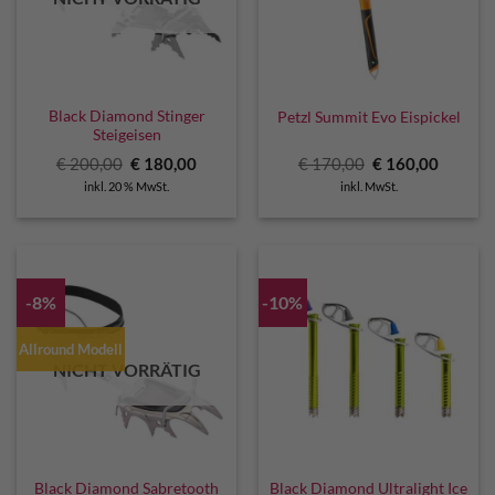
Black Diamond Stinger
Petzl Summit Evo Eispickel
Steigeisen
Ursprünglicher
Aktueller
Ursprünglicher
Aktuell
€
200,00
€
180,00
€
170,00
€
160,00
Preis
Preis
Preis
Preis
inkl. 20 % MwSt.
inkl. MwSt.
war:
ist:
war:
ist:
€ 200,00
€ 180,00.
€ 170,00
€ 160,0
-8%
-10%
Allround Modell
NICHT VORRÄTIG
Black Diamond Sabretooth
Black Diamond Ultralight Ice