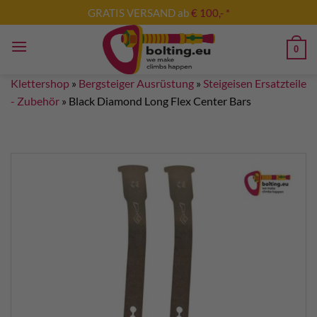
Zum
GRATIS VERSAND ab
€ 100,- *
Inhalt
springen
0
Klettershop
»
Bergsteiger Ausrüstung
»
Steigeisen Ersatzteile
- Zubehör
»
Black Diamond Long Flex Center Bars