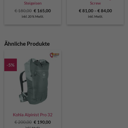
Steigeisen
Screw
Ursprünglicher
Aktueller
€
180,00
€
165,00
€
81,00
–
€
84,00
Preis
Preis
inkl. 20 % MwSt.
inkl. MwSt.
war:
ist:
€ 180,00
€ 165,00.
Ähnliche Produkte
-5%
Kohla Alpinist Pro 32
Ursprünglicher
Aktueller
€
200,00
€
190,00
Preis
Preis
inkl. MwSt.