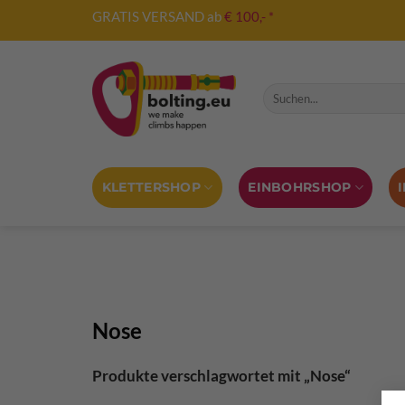
Zum
GRATIS VERSAND ab
€ 100,- *
Inhalt
springen
Suche nach:
KLETTERSHOP
EINBOHRSHOP
Nose
Produkte verschlagwortet mit „Nose“