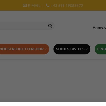
E-MAIL
+43 699 19083372
Anmelde
SHOP SERVICES
EIN
INDUSTRIEKLETTERSHOP