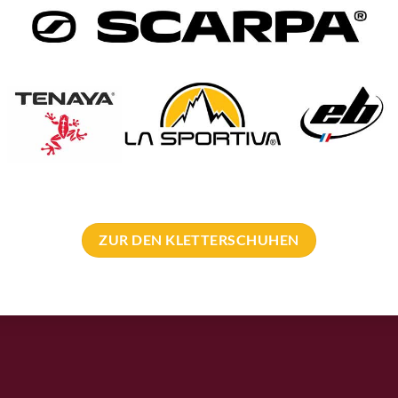
Pro Deals & Sponsoring
.eu Team
Pro Deal für Erschließer
t
Bergführer Pro Deal
n
Pro Deal Höhlenkunde Verein
tter Anmeldung
Sponsoring Events
 bolting.eu
Kletterführer Inserate
ZUR DEN KLETTERSCHUHEN
t – Adresse
Klettern Innsbruck
sum