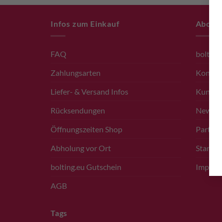
Infos zum Einkauf
About
FAQ
bolting
Zahlungsarten
Kontak
Liefer- & Versand Infos
Kunde
Rücksendungen
Newsle
Öffnungszeiten Shop
Partner
Abholung vor Ort
Standor
bolting.eu Gutschein
Impres
AGB
Tags