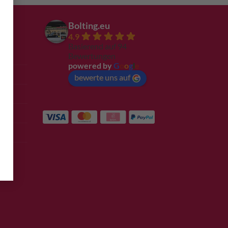
Bolting.eu
4.9
Basierend auf 94
Bewertungen
powered by
G
o
o
g
l
e
bewerte uns auf
e