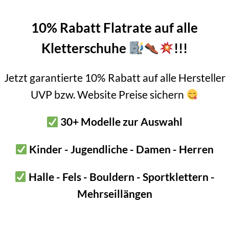
10% Rabatt Flatrate auf alle
Kletterschuhe
!!!
Jetzt garantierte 10% Rabatt auf alle Hersteller
NICHT VORRÄTIG
UVP bzw. Website Preise sichern
30+ Modelle zur Auswahl
Kinder - Jugendliche - Damen - Herren
ck Diamond Wall Hauler 70
Halle - Fels - Bouldern - Sportklettern -
Ursprünglicher
Aktueller
€
200,00
€
180,00
Preis
Preis
Mehrseillängen
inkl. 20 % MwSt.
war:
ist:
€ 200,00
€ 180,00.