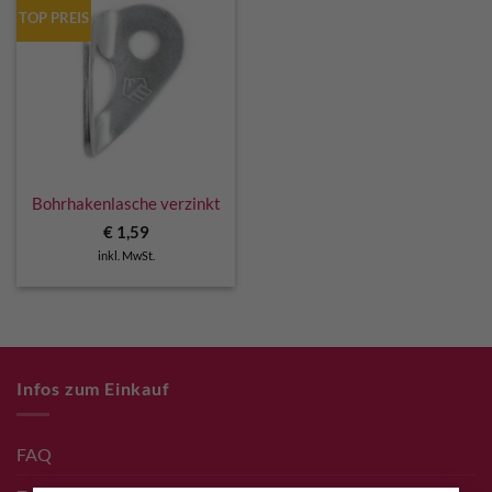
TOP PREIS
Bohrhakenlasche verzinkt
€
1,59
inkl. MwSt.
Infos zum Einkauf
FAQ