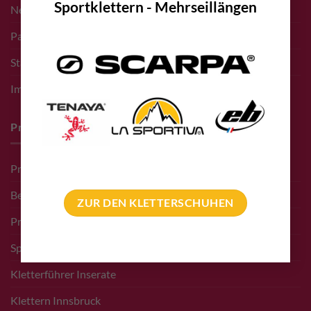
Sportklettern - Mehrseillängen
Newsletter Anmeldung
Partner bolting.eu
Standort – Adresse
Impressum
Pro Deals & Sponsoring
Pro Deal für Erschließer
Bergführer Pro Deal
ZUR DEN KLETTERSCHUHEN
Pro Deal Höhlenkunde Vereine
Sponsoring Events
Kletterführer Inserate
Klettern Innsbruck