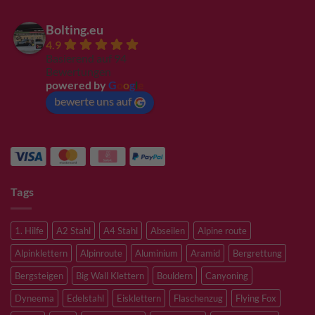
Bolting.eu
4.9
Basierend auf 94
Bewertungen
powered by
G
o
o
g
l
e
bewerte uns auf
Tags
1. Hilfe
A2 Stahl
A4 Stahl
Abseilen
Alpine route
Alpinklettern
Alpinroute
Aluminium
Aramid
Bergrettung
Bergsteigen
Big Wall Klettern
Bouldern
Canyoning
Dyneema
Edelstahl
Eisklettern
Flaschenzug
Flying Fox