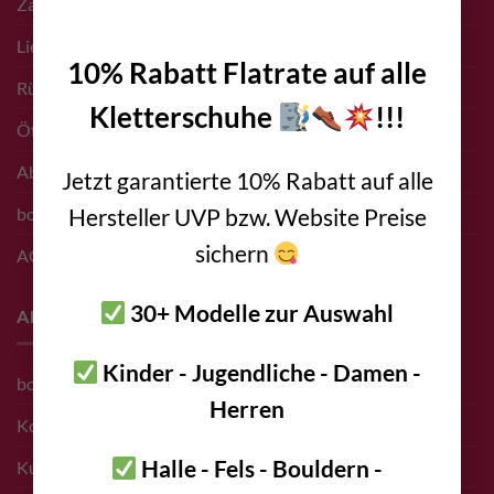
Zahlungsarten
×
Liefer- & Versand Infos
10% Rabatt Flatrate auf alle
Rücksendungen
Kletterschuhe
!!!
Öffnungszeiten Shop
Abholung vor Ort
Jetzt garantierte 10% Rabatt auf alle
Hersteller UVP bzw. Website Preise
bolting.eu Gutschein
sichern
AGB
30+ Modelle zur Auswahl
About
Kinder - Jugendliche - Damen -
bolting.eu Team
Herren
Kontakt
Halle - Fels - Bouldern -
Kunden