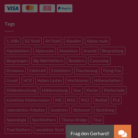
Tags
1. Hilfe
A2 Stahl
A4 Stahl
Abseilen
Alpine route
Alpinklettern
Alpinroute
Aluminium
Aramid
Bergrettung
Bergsteigen
Big Wall Klettern
Bouldern
Canyoning
Dyneema
Edelstahl
Eisklettern
Flaschenzug
Flying Fox
Granit
HCR
Heben Lasten
Hochtouren
Höhenarbeiten
Höhlenforschung
Höhlenrettung
Inox
Kevlar
Kletterhalle
künstliche Kletterrouten
M8
M10
M12
Notfall
PLX
redundantes Arbeiten
Sandstein
Skitouren
Slacklining
Speleologie
Sportklettern
Tibetan Bridge
Titan
Trad Klettern
verzinkter Stahl