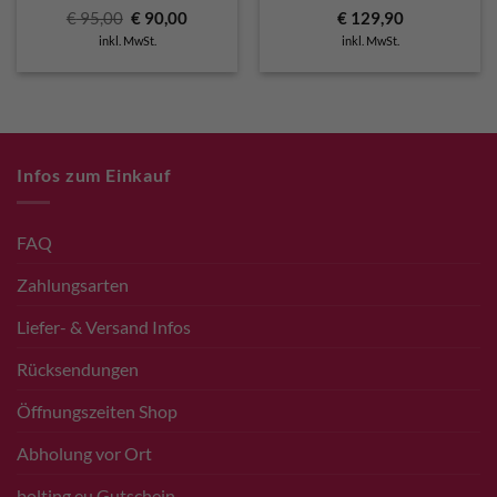
Ursprünglicher
Aktueller
€
95,00
€
90,00
€
129,90
Preis
Preis
inkl. MwSt.
inkl. MwSt.
war:
ist:
€ 95,00
€ 90,00.
Infos zum Einkauf
FAQ
Zahlungsarten
Liefer- & Versand Infos
Rücksendungen
Öffnungszeiten Shop
Abholung vor Ort
bolting.eu Gutschein