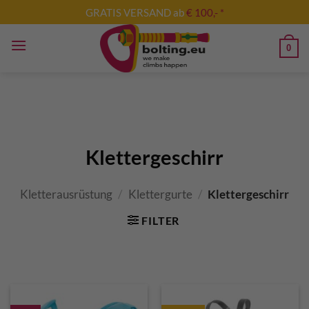
Zum
GRATIS VERSAND ab
€ 100,- *
Inhalt
springen
0
Klettergeschirr
Kletterausrüstung
/
Klettergurte
/
Klettergeschirr
FILTER