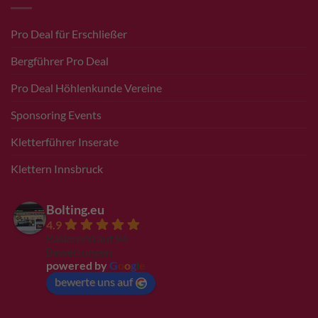
Pro Deal für Erschließer
Bergführer Pro Deal
Pro Deal Höhlenkunde Vereine
Sponsoring Events
Kletterführer Inserate
Klettern Innsbruck
Bolting.eu
4.9
Basierend auf 94
Bewertungen
powered by
G
o
o
g
l
e
bewerte uns auf