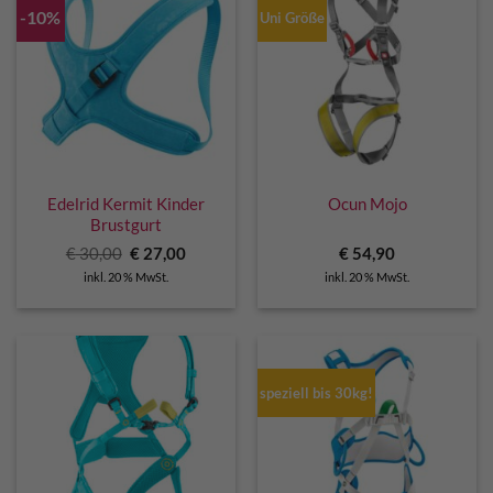
-10%
Uni Größe
Edelrid Kermit Kinder
Ocun Mojo
Brustgurt
Ursprünglicher
Aktueller
€
30,00
€
27,00
€
54,90
Preis
Preis
inkl. 20 % MwSt.
inkl. 20 % MwSt.
war:
ist:
€ 30,00
€ 27,00.
speziell bis 30kg!