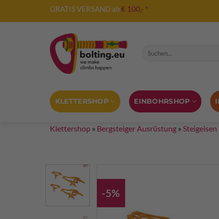
Zum
GRATIS VERSAND ab
€ 100,- *
Inhalt
springen
Suche nach:
KLETTERSHOP
EINBOHRSHOP
Klettershop
»
Bergsteiger Ausrüstung
»
Steigeisen
-5%