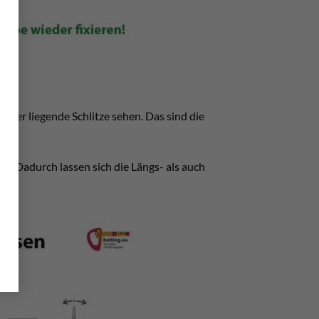
ander liegende Schlitze sehen. Das sind die
n. Dadurch lassen sich die Längs- als auch