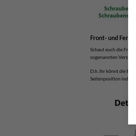
Front- und Ferse
Schaut euch die Front-
sogenannten Verstell
D.h. ihr könnt die Be
Seitenposition individu