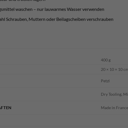
ngsmittel waschen – nur lauwarmes Wasser verwenden
stahl Schrauben, Muttern oder Beilagscheiben verschrauben
400 g
20 × 10 × 10 c
Petzl
Dry Tooling, M
AFTEN
Made in Franc