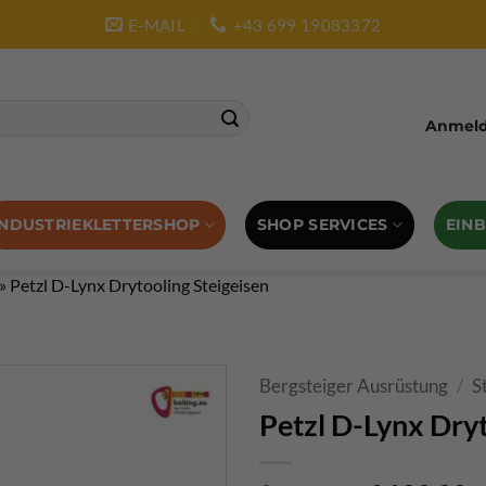
E-MAIL
+43 699 19083372
Anmelde
SHOP SERVICES
EIN
INDUSTRIEKLETTERSHOP
»
Petzl D-Lynx Drytooling Steigeisen
Bergsteiger Ausrüstung
/
S
Petzl D-Lynx Dryt