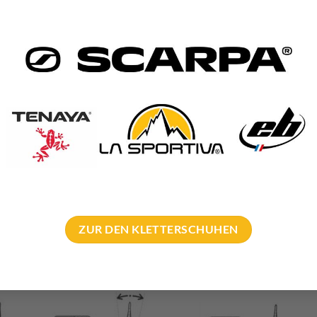
nteile anpassen
 und Fersenteile einmal genau an. Ihr werdet dort zwei eng beiein
ösen.
festigungsschrauben optional durch die eine oder andere Öse stecke
ell einstellen.
ZUR DEN KLETTERSCHUHEN