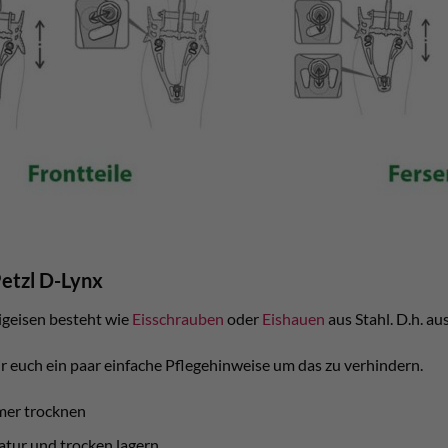
etzl D-Lynx
igeisen besteht wie
Eisschrauben
oder
Eishauen
aus Stahl. D.h. au
 euch ein paar einfache Pflegehinweise um das zu verhindern.
mer trocknen
tur und trocken lagern