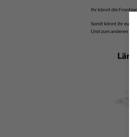
Ihr könnt die Frontzac
Somit könnt ihr euer D
Und zum anderen die 