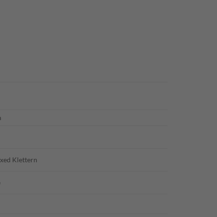
m
ixed Klettern
e