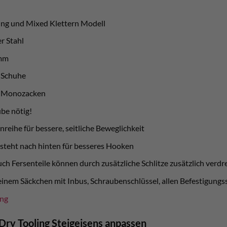
ling und Mixed Klettern Modell
r Stahl
amm
e Schuhe
e Monozacken
ube nötig!
reihe für bessere, seitliche Beweglichkeit
 steht nach hinten für besseres Hooken
uch Fersenteile können durch zusätzliche Schlitze zusätzlich verd
 einem Säckchen mit Inbus, Schraubenschlüssel, allen Befestigung
ung
Dry Tooling Steigeisens anpassen