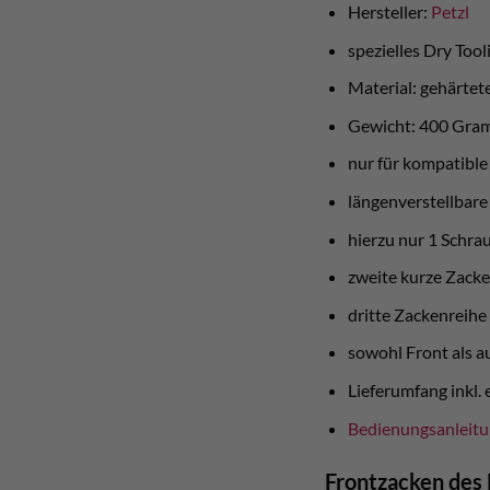
Hersteller:
Petzl
spezielles Dry Too
Material: gehärtete
Gewicht: 400 Gr
nur für kompatibl
längenverstellbar
hierzu nur 1 Schra
zweite kurze Zacken
dritte Zackenreihe
sowohl Front als a
Lieferumfang inkl.
Bedienungsanleit
Frontzacken des 