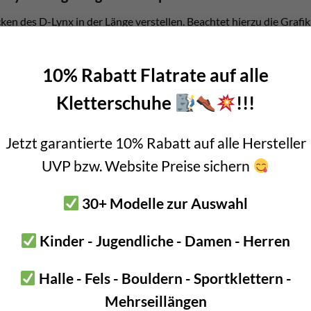
ken des D-Lynx in der Länge verstellen. Beachtet hierzu die Grafik
rytooling Steigeisen optimal anpassen. Zum einen die kurze Einstell
lange Einstellung wenn es um´s Hooken und Abklettern geht.
10% Rabatt Flatrate auf alle
Kletterschuhe
!!!
Jetzt garantierte 10% Rabatt auf alle Hersteller
UVP bzw. Website Preise sichern
30+ Modelle zur Auswahl
Kinder - Jugendliche - Damen - Herren
Halle - Fels - Bouldern - Sportklettern -
Mehrseillängen