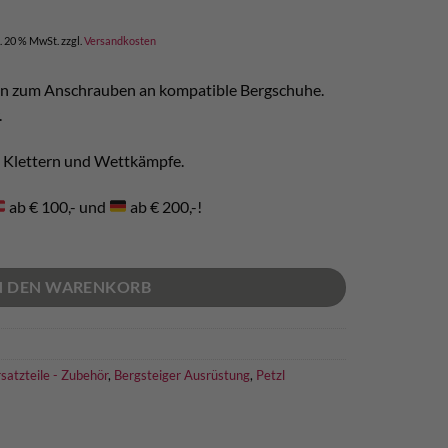
icher
ktueller
reis
l. 20 % MwSt.
zzgl.
Versandkosten
t:
 180,00.
sen zum Anschrauben an kompatible Bergschuhe.
.
d Klettern und Wettkämpfe.
ab € 100,- und
ab € 200,-!
N DEN WARENKORB
satzteile - Zubehör
,
Bergsteiger Ausrüstung
,
Petzl