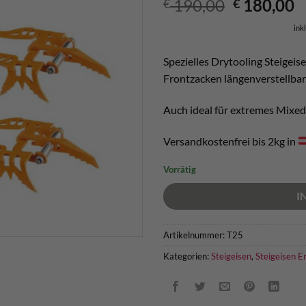
Ursprüngl
A
190,00
180,00
€
€
Preis
P
ink
war:
is
€ 190,00
€
Spezielles Drytooling Steigei
Frontzacken längenverstellbar
Auch ideal für extremes Mixe
Versandkostenfrei bis 2kg in
Vorrätig
I
Artikelnummer:
T25
Kategorien:
Steigeisen
,
Steigeisen Er