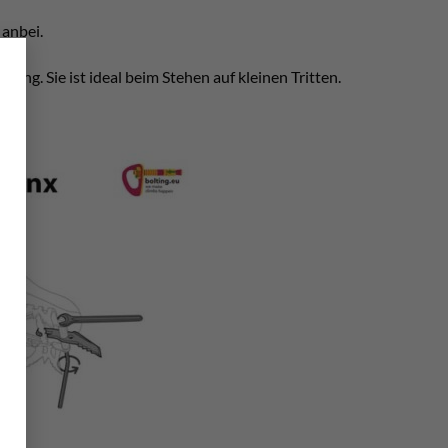
 anbei.
×
ung. Sie ist ideal beim Stehen auf kleinen Tritten.