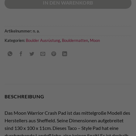
IN DEN WARENKORB
Artikelnummer:
n. a.
Kategorien:
Boulder Ausrüstung
,
Bouldermatten
,
Moon
BESCHREIBUNG
Das Moon Warrior Crash Pad ist das mittelgroße Modell des
Herstellers aus Sheffield. Seine Dimensionen aufgebreitet
sind 130 x 100 x 11cm. Dieses Taco – Style Pad hat eine
durchgehende Landefläche, also keinen Spalt! Es ist deshalb