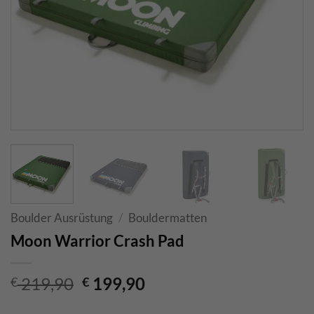
Boulder Ausrüstung
/
Bouldermatten
Moon Warrior Crash Pad
Ursprünglicher
Aktueller
219,90
199,90
€
€
Preis
Preis