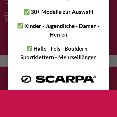
redundantes Arbeiten
Sandstein
Skitouren
Slacklining
30+ Modelle zur Auswahl
Speleologie
Sportklettern
Tibetan Bridge
Titan
Trad Klettern
verzinkter Stahl
Kinder - Jugendliche - Damen -
Herren
DATENSCHUTZ
IMPRESSUM
KONTAKT
AGB
Halle - Fels - Bouldern -
Sportklettern - Mehrseillängen
English
(
Englisch
)
Deutsch