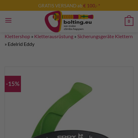
Zum
GRATIS VERSAND ab
€ 100,- *
Inhalt
springen
0
Klettershop
»
Kletterausrüstung
»
Sicherungsgeräte Klettern
»
Edelrid Eddy
-15%