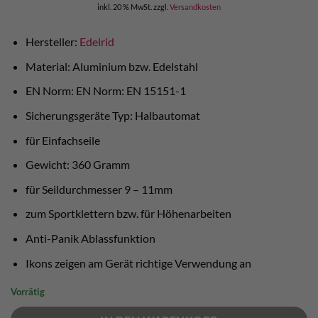
inkl. 20 % MwSt.
zzgl.
Versandkosten
war:
ist:
€ 130,00
€ 110,00.
Hersteller:
Edelrid
Material: Aluminium bzw. Edelstahl
EN Norm: EN Norm: EN 15151-1
Sicherungsgeräte Typ: Halbautomat
für Einfachseile
Gewicht: 360 Gramm
für Seildurchmesser 9 – 11mm
zum Sportklettern bzw. für Höhenarbeiten
Anti-Panik Ablassfunktion
Ikons zeigen am Gerät richtige Verwendung an
Vorrätig