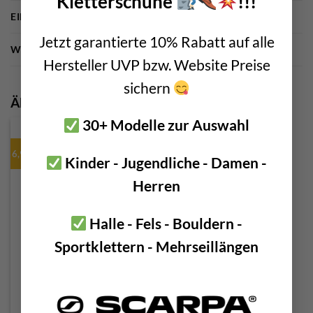
Kletterschuhe
!!!
EINSATZGEBIETE
Höhenarbeiten
Jetzt garantierte 10% Rabatt auf alle
WEITERE EIGENSCHAFTEN
Made in Germany
Hersteller UVP bzw. Website Preise
sichern
Ähnliche Produkte
30+ Modelle zur Auswahl
6,9-8,9mm Seile
Kinder - Jugendliche - Damen -
Herren
Halle - Fels - Bouldern -
Sportklettern - Mehrseillängen
Edelrid Micro Jul
€
42,00
inkl. 20 % MwSt.