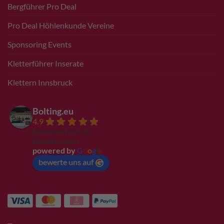
Bergführer Pro Deal
Pro Deal Höhlenkunde Vereine
Sponsoring Events
Kletterführer Inserate
Klettern Innsbruck
Bolting.eu
4.9
Basierend auf 94
Bewertungen
powered by
G
o
o
g
l
e
bewerte uns auf