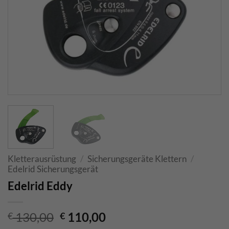
Kletterausrüstung
/
Sicherungsgeräte Klettern
/
Edelrid Sicherungsgerät
Edelrid Eddy
Ursprünglicher
Aktueller
130,00
110,00
€
€
Preis
Preis