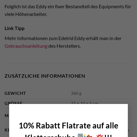
Folglich ist das Eddy ein fixer Bestandteil des Equipments für
viele Höhenarbeiter.
Link Tipp
Mehr Informationen zum Edelrid Eddy erhält man in der
Gebrauchsanleitung
des Herstellers.
ZUSÄTZLICHE INFORMATIONEN
GEWICHT
360 g
GRÖSSE
15 × 10 × 5 cm
×
MARKE
Edelrid
10% Rabatt Flatrate auf alle
KLETTERDISZIPLIN
Bigwall Klettern, Sportklettern