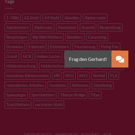
Tags
1. Hilfe
A2 Stahl
A4 Stahl
Abseilen
Alpine route
Alpinklettern
Alpinroute
Aluminium
Aramid
Bergrettung
Bergsteigen
Big Wall Klettern
Bouldern
Canyoning
Dyneema
Edelstahl
Eisklettern
Flaschenzug
Flying Fox
Granit
HCR
Heben Lasten
Hochtouren
Höhenarbeiten
Höhlenforschung
Höhlenrettung
Inox
Kevlar
Kletterhalle
künstliche Kletterrouten
M8
M10
M12
Notfall
PLX
redundantes Arbeiten
Sandstein
Skitouren
Slacklining
Speleologie
Sportklettern
Tibetan Bridge
Titan
Trad Klettern
verzinkter Stahl
DATENSCHUTZ
IMPRESSUM
KONTAKT
AGB