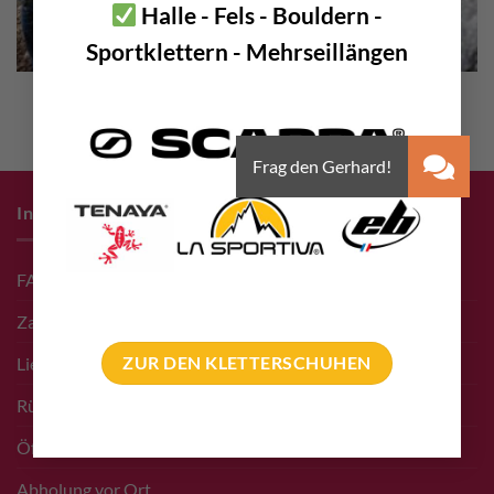
Halle - Fels - Bouldern -
Sportklettern - Mehrseillängen
Infos zum Einkauf
FAQ
Zahlungsarten
Liefer- & Versand Infos
ZUR DEN KLETTERSCHUHEN
Rücksendungen
Öffnungszeiten Shop
Abholung vor Ort