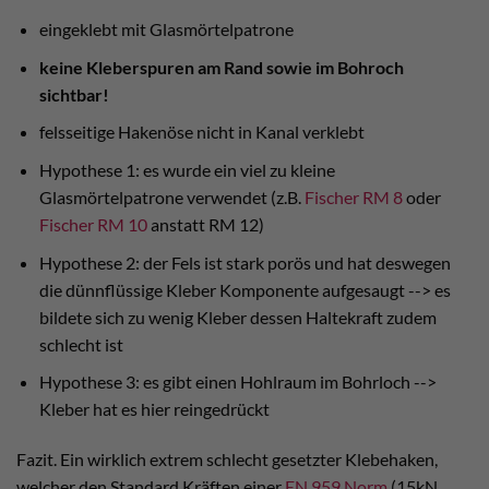
eingeklebt mit Glasmörtelpatrone
keine Kleberspuren am Rand sowie im Bohroch
sichtbar!
felsseitige Hakenöse nicht in Kanal verklebt
Hypothese 1: es wurde ein viel zu kleine
Glasmörtelpatrone verwendet (z.B.
Fischer RM 8
oder
Fischer RM 10
anstatt RM 12)
Hypothese 2: der Fels ist stark porös und hat deswegen
die dünnflüssige Kleber Komponente aufgesaugt --> es
bildete sich zu wenig Kleber dessen Haltekraft zudem
schlecht ist
Hypothese 3: es gibt einen Hohlraum im Bohrloch -->
Kleber hat es hier reingedrückt
Fazit. Ein wirklich extrem schlecht gesetzter Klebehaken,
welcher den Standard Kräften einer
EN 959 Norm
(15kN