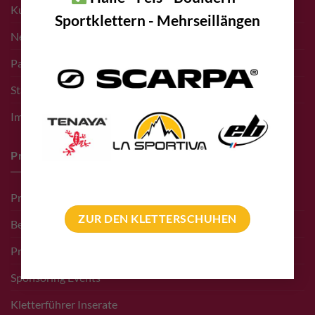
Kunden
Sportklettern - Mehrseillängen
Newsletter Anmeldung
Partner bolting.eu
Standort – Adresse
Impressum
Pro Deals & Sponsoring
Pro Deal für Erschließer
ZUR DEN KLETTERSCHUHEN
Bergführer Pro Deal
Pro Deal Höhlenkunde Vereine
Sponsoring Events
Kletterführer Inserate