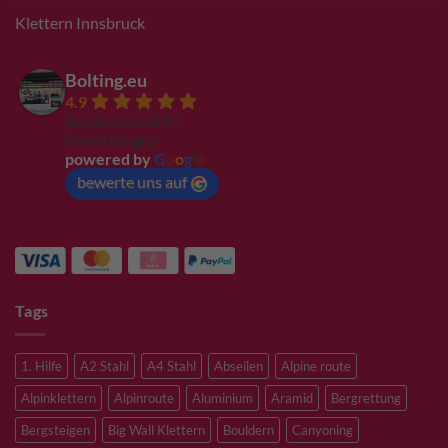
Klettern Innsbruck
Bolting.eu
4.9
Basierend auf 94
Bewertungen
powered by
G
o
o
g
l
e
bewerte uns auf
Tags
1. Hilfe
A2 Stahl
A4 Stahl
Abseilen
Alpine route
Alpinklettern
Alpinroute
Aluminium
Aramid
Bergrettung
Bergsteigen
Big Wall Klettern
Bouldern
Canyoning