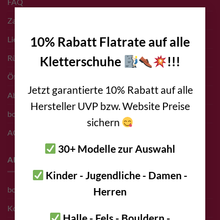
FAQ
×
Zahlungsarten
Liefer- & Versand Infos
10% Rabatt Flatrate auf alle
Rücksendungen
Kletterschuhe
!!!
Öffnungszeiten Shop
Jetzt garantierte 10% Rabatt auf alle
Abholung vor Ort
Hersteller UVP bzw. Website Preise
bolting.eu Gutschein
sichern
AGB
30+ Modelle zur Auswahl
About
Kinder - Jugendliche - Damen -
bolting.eu Team
Herren
Kontakt
Halle - Fels - Bouldern -