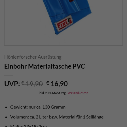
Höhlenforscher Ausrüstung
Einbohr Materialtasche PVC
Ursprünglicher
Aktueller
UVP:
19,90
16,90
€
€
Preis
Preis
inkl. 20 % MwSt.
zzgl.
Versandkosten
war:
ist:
€ 19,90
€ 16,90.
Gewicht: nur ca. 130 Gramm
Volumen: ca. 2 Liter bzw. Material für 1 Seillänge
Maße: 23x19x3cm