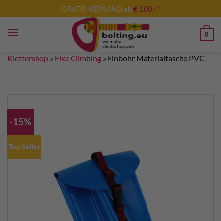
Zum
GRATIS VERSAND ab
€ 100,- *
Inhalt
springen
0
Klettershop
»
Fixe Climbing
»
Einbohr Materialtasche PVC
-15%
Top Seller