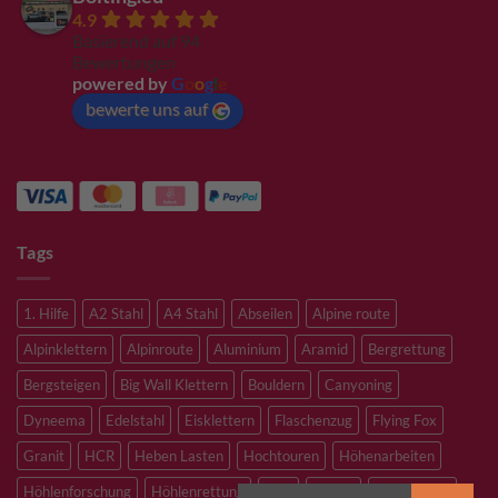
4.9
Basierend auf 94
Bewertungen
powered by
G
o
o
g
l
e
bewerte uns auf
Tags
1. Hilfe
A2 Stahl
A4 Stahl
Abseilen
Alpine route
Alpinklettern
Alpinroute
Aluminium
Aramid
Bergrettung
Bergsteigen
Big Wall Klettern
Bouldern
Canyoning
Dyneema
Edelstahl
Eisklettern
Flaschenzug
Flying Fox
Granit
HCR
Heben Lasten
Hochtouren
Höhenarbeiten
Höhlenforschung
Höhlenrettung
Inox
Kevlar
Kletterhalle