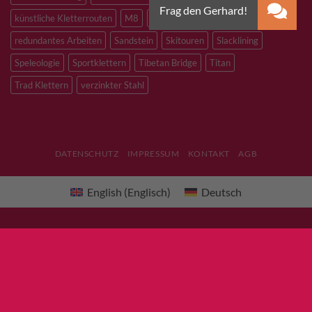
künstliche Kletterrouten
M8
M10
M12
Notfall
PLX
redundantes Arbeiten
Sandstein
Skitouren
Slacklining
Speleologie
Sportklettern
Tibetan Bridge
Titan
Trad Klettern
verzinkter Stahl
DATENSCHUTZ
IMPRESSUM
KONTAKT
AGB
English
(
Englisch
)
Deutsch