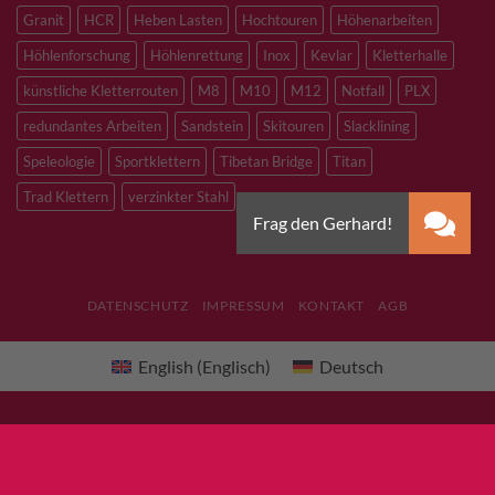
Granit
HCR
Heben Lasten
Hochtouren
Höhenarbeiten
Höhlenforschung
Höhlenrettung
Inox
Kevlar
Kletterhalle
künstliche Kletterrouten
M8
M10
M12
Notfall
PLX
redundantes Arbeiten
Sandstein
Skitouren
Slacklining
Speleologie
Sportklettern
Tibetan Bridge
Titan
Trad Klettern
verzinkter Stahl
DATENSCHUTZ
IMPRESSUM
KONTAKT
AGB
English
(
Englisch
)
Deutsch