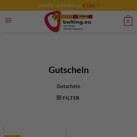
Zum
GRATIS VERSAND ab
€ 100,- *
Inhalt
springen
0
Gutschein
Gutschein
FILTER