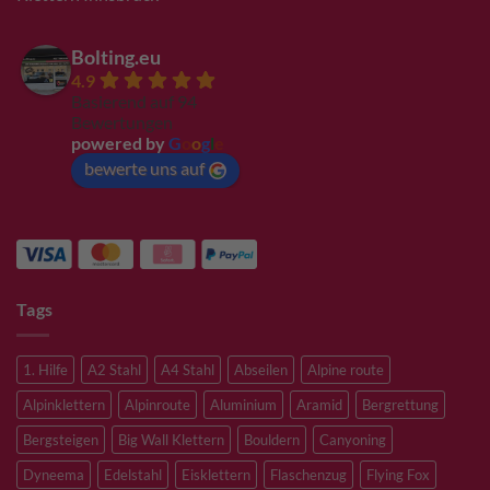
Bolting.eu
4.9
Basierend auf 94
Bewertungen
powered by
G
o
o
g
l
e
bewerte uns auf
Tags
1. Hilfe
A2 Stahl
A4 Stahl
Abseilen
Alpine route
Alpinklettern
Alpinroute
Aluminium
Aramid
Bergrettung
Bergsteigen
Big Wall Klettern
Bouldern
Canyoning
Dyneema
Edelstahl
Eisklettern
Flaschenzug
Flying Fox