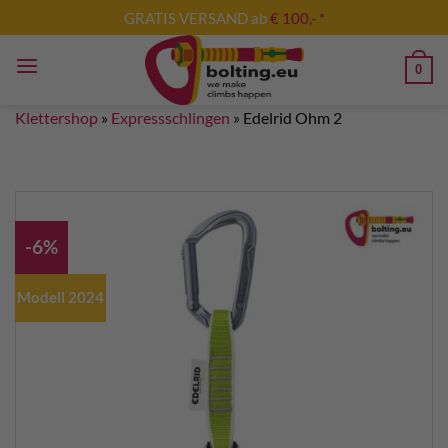
Zum
GRATIS VERSAND ab
€ 100,- *
Inhalt
springen
0
Klettershop
»
Expressschlingen
»
Edelrid Ohm 2
-6%
Modell 2024