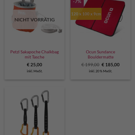
-7%
120 x 100 x 9cm
NICHT VORRÄTIG
Petzl Sakapoche Chalkbag
Ocun Sundance
mit Tasche
Bouldermatte
Ursprünglicher
Aktuell
€
25,00
€
199,00
€
185,00
Preis
Preis
inkl. MwSt.
inkl. 20 % MwSt.
war:
ist:
€ 199,00
€ 185,0