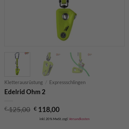
Kletterausrüstung
/
Expressschlingen
Edelrid Ohm 2
Ursprünglicher
Aktueller
125,00
118,00
€
€
Preis
Preis
inkl. 20 % MwSt.
zzgl.
Versandkosten
war:
ist: