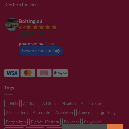
Klettern Innsbruck
Bolting.eu
4.9
Basierend auf 94
Bewertungen
powered by
G
o
o
g
l
e
bewerte uns auf
Tags
1. Hilfe
A2 Stahl
A4 Stahl
Abseilen
Alpine route
Alpinklettern
Alpinroute
Aluminium
Aramid
Bergrettung
Bergsteigen
Big Wall Klettern
Bouldern
Canyoning