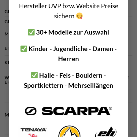
Hersteller UVP bzw. Website Preise
GEWICHT
470 g
sichern
GRÖSSE
15 × 15 × 5 cm
30+ Modelle zur Auswahl
MARKE
Edelrid
Kinder - Jugendliche - Damen -
EINSATZGEBIETE
Sportklettern
Herren
KLETTERDISZIPLIN
Kletterhalle, Sportklettern
Halle - Fels - Bouldern -
bolting.eu Empfehlung, Made in Germany,
WEITERE
EIGENSCHAFTEN
tolles Preis – Leistungsverhältnis
Sportklettern - Mehrseillängen
MODELL 2024