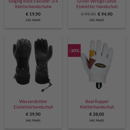
Singing Rock Falconer 3/4
Grivel Vertigo Glove
Kletterhandschuhe
Eiskletter Handschuh
Ursprünglicher
Aktuelle
€
19,90
€
99,90
€
94,90
Preis
Preis
inkl. MwSt.
inkl. MwSt.
war:
ist:
€ 99,90
€ 94,90.
-30%
Wasserdichter
Beal Rappel
Eiskletterhandschuh
Kletterhandschuh
€
39,90
€
28,00
inkl. MwSt.
inkl. MwSt.