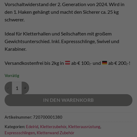
€ 125,00
€ 118,00.
Vorschaltwiderstand der 2. Generation von 2024. Wird in
den 1. Haken gehängt und macht den Sicherer ca. 25 kg
schwerer.
Ideal für Kletterhallen und Seilschaften mit großem
Gewichtsunterschied. Inkl. Expressschlinge, Swivel und
Karabiner.
Versandkostenfrei bis 2kg in
ab € 100,- und
ab € 200,-!
Vorrätig
Edelrid Ohm 2 Menge
IN DEN WARENKORB
Artikelnummer:
720700001380
Kategorien:
Edelrid
,
Kletterzubehör
,
Kletterausrüstung
,
Expressschlingen
,
Kletterwand Zubehör