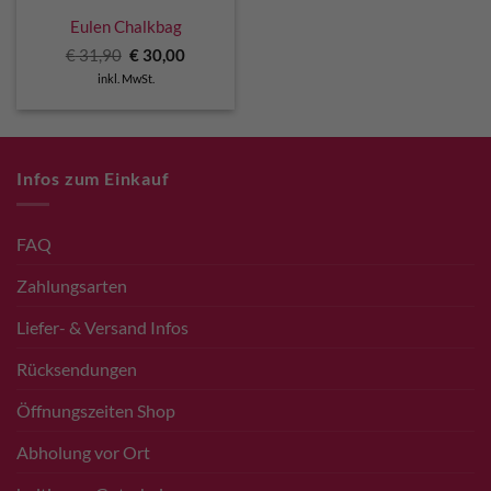
Eulen Chalkbag
Ursprünglicher
Aktueller
€
31,90
€
30,00
Preis
Preis
inkl. MwSt.
war:
ist:
€ 31,90
€ 30,00.
Infos zum Einkauf
FAQ
Zahlungsarten
Liefer- & Versand Infos
Rücksendungen
Öffnungszeiten Shop
Abholung vor Ort