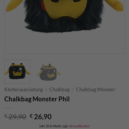
Kletterausrüstung
/
Chalkbag
/
Chalkbag Monster
Chalkbag Monster Phil
Ursprünglicher
Aktueller
29,90
26,90
€
€
Preis
Preis
inkl. 20 % MwSt.
zzgl.
Versandkosten