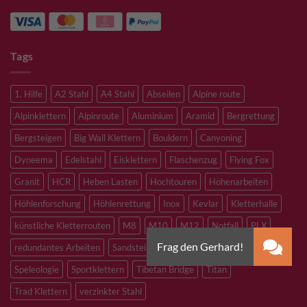
Tags
1. Hilfe
A2 Stahl
A4 Stahl
Abseilen
Alpine route
Alpinklettern
Alpinroute
Aluminium
Aramid
Bergrettung
Bergsteigen
Big Wall Klettern
Bouldern
Canyoning
Dyneema
Edelstahl
Eisklettern
Flaschenzug
Flying Fox
Granit
HCR
Heben Lasten
Hochtouren
Höhenarbeiten
Höhlenforschung
Höhlenrettung
Inox
Kevlar
Kletterhalle
künstliche Kletterrouten
M8
M10
M12
Notfall
PLX
redundantes Arbeiten
Sandstein
Skitouren
Slacklining
Speleologie
Sportklettern
Tibetan Bridge
Titan
Trad Klettern
verzinkter Stahl