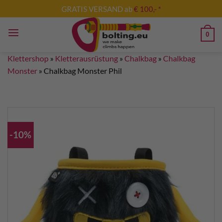
Zum
GRATIS VERSAND ab
€ 100,- *
Inhalt
springen
0
Klettershop
»
Kletterausrüstung
»
Chalkbag
»
Chalkbag
Monster
»
Chalkbag Monster Phil
-10%