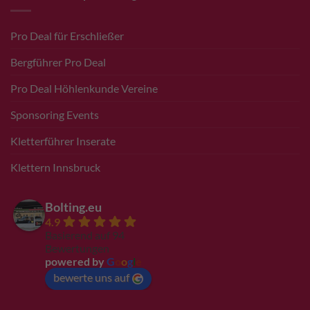
Pro Deal für Erschließer
Bergführer Pro Deal
Pro Deal Höhlenkunde Vereine
Sponsoring Events
Kletterführer Inserate
Klettern Innsbruck
Bolting.eu
4.9
Basierend auf 94
Bewertungen
powered by
G
o
o
g
l
e
bewerte uns auf