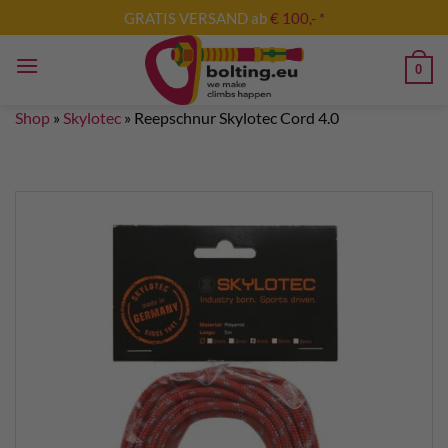
Skip
GRATIS VERSAND ab
€ 100,- *
to
content
0
Shop
»
Skylotec
»
Reepschnur Skylotec Cord 4.0