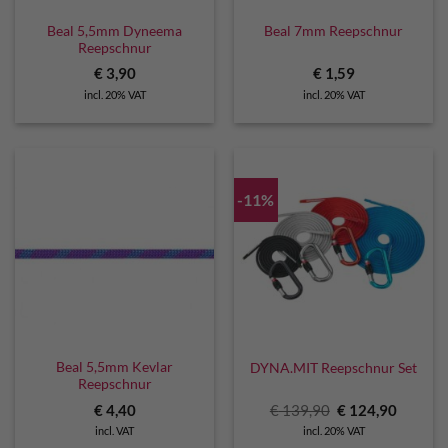
Beal 5,5mm Dyneema
Beal 7mm Reepschnur
Reepschnur
€
3,90
€
1,59
incl. 20% VAT
incl. 20% VAT
-11%
Beal 5,5mm Kevlar
DYNA.MIT Reepschnur Set
Reepschnur
Original
Curren
€
4,40
€
139,90
€
124,90
price
price
incl. VAT
incl. 20% VAT
was:
is: