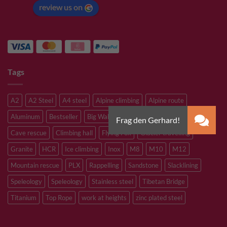
review us on
Tags
A2
A2 Steel
A4 steel
Alpine climbing
Alpine route
Aluminum
Bestseller
Big Wall Climbing
Canyoning
Cave rescue
Climbing hall
Flying Fox
Glacier travelling
Granite
HCR
Ice climbing
Inox
M8
M10
M12
Mountain rescue
PLX
Rappelling
Sandstone
Slacklining
Speleology
Speleology
Stainless steel
Tibetan Bridge
Titanium
Top Rope
work at heights
zinc plated steel