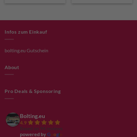
€ 139,90.
€ 124,9
Infos zum Einkauf
bolting.eu Gutschein
About
Pro Deals & Sponsoring
Bolting.eu
4.9
Based on 94 reviews
powered by
G
o
o
g
l
e