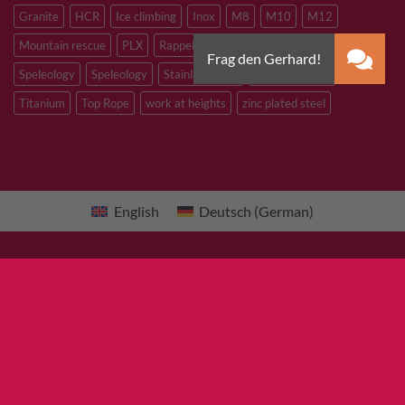
Granite
HCR
Ice climbing
Inox
M8
M10
M12
Mountain rescue
PLX
Rappelling
Sandstone
Slacklining
Speleology
Speleology
Stainless steel
Tibetan Bridge
Titanium
Top Rope
work at heights
zinc plated steel
English
Deutsch
(
German
)