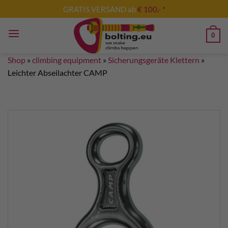
Skip
GRATIS VERSAND ab
€ 100,- *
to
content
0
Shop
»
climbing equipment
»
Sicherungsgeräte Klettern
»
Leichter Abseilachter CAMP