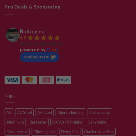
Pro Deals & Sponsoring
Bolting.eu
4.9
Based on 94 reviews
powered by
G
o
o
g
l
e
review us on
Tags
A2
A2 Steel
A4 steel
Alpine climbing
Alpine route
Aluminum
Bestseller
Big Wall Climbing
Canyoning
Cave rescue
Climbing hall
Flying Fox
Glacier travelling