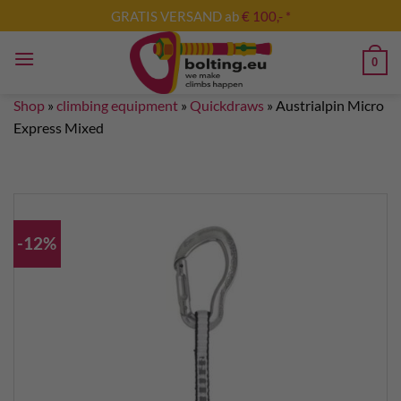
Skip
GRATIS VERSAND ab
€ 100,- *
to
content
0
Shop
»
climbing equipment
»
Quickdraws
»
Austrialpin Micro
Express Mixed
-12%