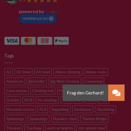
Based on 94 reviews
powered by
G
o
o
g
l
e
review us on
Tags
A2
A2 Steel
A4 steel
Alpine climbing
Alpine route
Aluminum
Bestseller
Big Wall Climbing
Canyoning
Cave rescue
Climbing hall
Flying Fox
Glacier travelling
Granite
HCR
Ice climbing
Inox
M8
M10
M12
Mountain rescue
PLX
Rappelling
Sandstone
Slacklining
Speleology
Speleology
Stainless steel
Tibetan Bridge
Titanium
Top Rope
work at heights
zinc plated steel