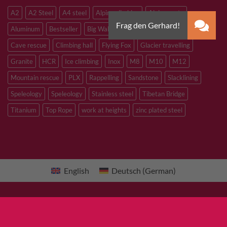
A2
A2 Steel
A4 steel
Alpine climbing
Alpine route
Aluminum
Bestseller
Big Wall Climbing
Canyoning
Cave rescue
Climbing hall
Flying Fox
Glacier travelling
Granite
HCR
Ice climbing
Inox
M8
M10
M12
Mountain rescue
PLX
Rappelling
Sandstone
Slacklining
Speleology
Speleology
Stainless steel
Tibetan Bridge
Titanium
Top Rope
work at heights
zinc plated steel
English
Deutsch
(
German
)