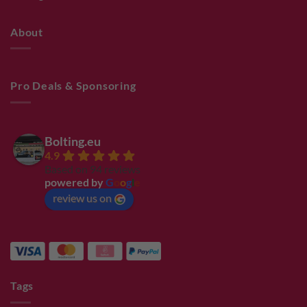
About
Pro Deals & Sponsoring
Bolting.eu
4.9
Based on 94 reviews
powered by
G
o
o
g
l
e
review us on
Tags