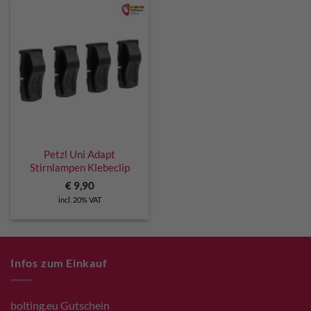
Petzl Uni Adapt
Stirnlampen Klebeclip
€
9,90
incl. 20% VAT
Infos zum Einkauf
bolting.eu Gutschein