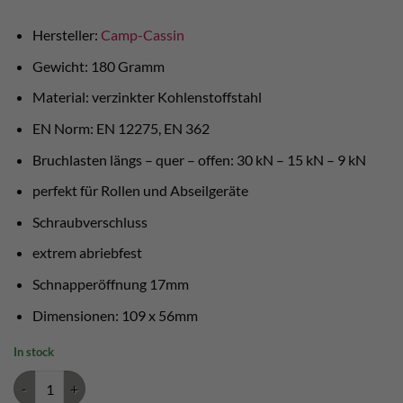
was:
is:
€ 15,60.
€ 14,80.
Hersteller:
Camp-Cassin
Gewicht: 180 Gramm
Material: verzinkter Kohlenstoffstahl
EN Norm: EN 12275, EN 362
Bruchlasten längs – quer – offen: 30 kN – 15 kN – 9 kN
perfekt für Rollen und Abseilgeräte
Schraubverschluss
extrem abriebfest
Schnapperöffnung 17mm
Dimensionen: 109 x 56mm
In stock
Camp Oval Pro Lock Stahlkarabiner quantity