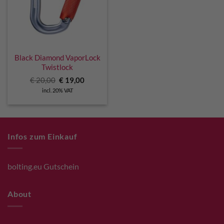
Black Diamond VaporLock
Twistlock
Original
Current
€
20,00
€
19,00
price
price
incl. 20% VAT
was:
is:
€ 20,00.
€ 19,00.
Infos zum Einkauf
bolting.eu Gutschein
About