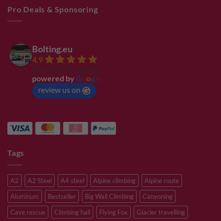
Pro Deals & Sponsoring
Bolting.eu
4.9
Based on 94 reviews
powered by
G
o
o
g
l
e
review us on
Tags
A2
A2 Steel
A4 steel
Alpine climbing
Alpine route
Aluminum
Bestseller
Big Wall Climbing
Canyoning
Cave rescue
Climbing hall
Flying Fox
Glacier travelling