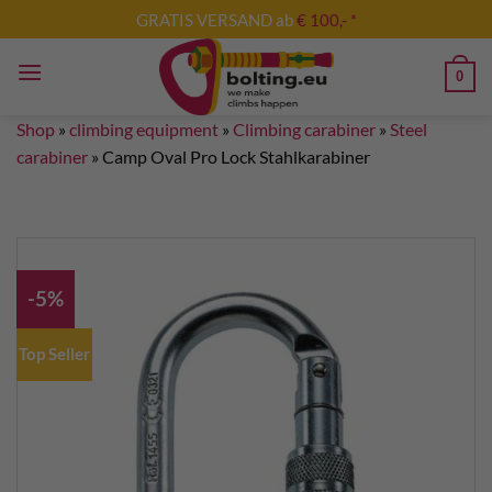
Skip
GRATIS VERSAND ab
€ 100,- *
to
content
0
Shop
»
climbing equipment
»
Climbing carabiner
»
Steel
carabiner
»
Camp Oval Pro Lock Stahlkarabiner
-5%
Top Seller