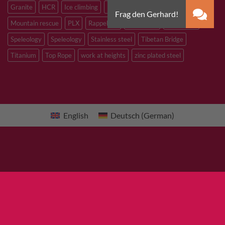
Granite
HCR
Ice climbing
Inox
M8
M10
M12
Mountain rescue
PLX
Rappelling
Sandstone
Slacklining
Speleology
Speleology
Stainless steel
Tibetan Bridge
Titanium
Top Rope
work at heights
zinc plated steel
English
Deutsch
(
German
)