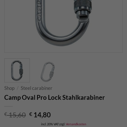
Shop
/
Steel carabiner
Camp Oval Pro Lock Stahlkarabiner
Original
Current
15,60
14,80
€
€
price
price
incl. 20% VAT
zzgl.
Versandkosten