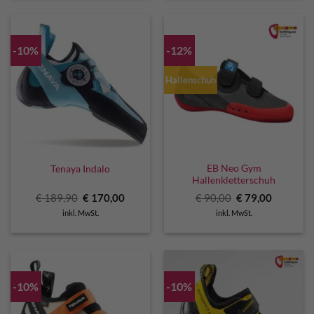
-10%
-12%
Hallenschuh
EB Neo Gym
Tenaya Indalo
Hallenkletterschuh
Ursprünglicher
Aktueller
Ursprünglicher
Aktuelle
€
189,90
€
170,00
€
90,00
€
79,00
Preis
Preis
Preis
Preis
inkl. MwSt.
inkl. MwSt.
war:
ist:
war:
ist:
€ 189,90
€ 170,00.
€ 90,00
€ 79,00.
-10%
-10%