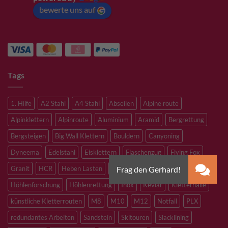
bewerte uns auf
Tags
1. Hilfe
A2 Stahl
A4 Stahl
Abseilen
Alpine route
Alpinklettern
Alpinroute
Aluminium
Aramid
Bergrettung
Bergsteigen
Big Wall Klettern
Bouldern
Canyoning
Dyneema
Edelstahl
Eisklettern
Flaschenzug
Flying Fox
Granit
HCR
Heben Lasten
Hochtouren
Höhenarbeiten
Höhlenforschung
Höhlenrettung
Inox
Kevlar
Kletterhalle
künstliche Kletterrouten
M8
M10
M12
Notfall
PLX
redundantes Arbeiten
Sandstein
Skitouren
Slacklining