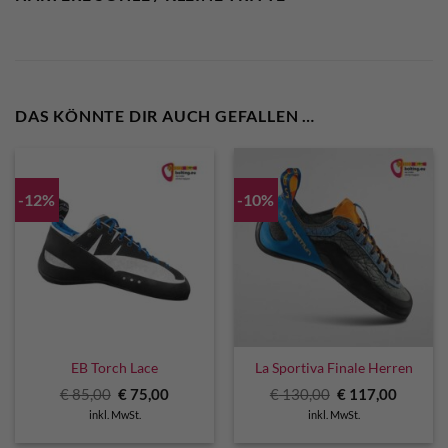
DAS KÖNNTE DIR AUCH GEFALLEN …
-12%
-10%
EB Torch Lace
La Sportiva Finale Herren
Ursprünglicher
Aktueller
Ursprünglicher
Aktuell
€
85,00
€
75,00
€
130,00
€
117,00
Preis
Preis
Preis
Preis
inkl. MwSt.
inkl. MwSt.
war:
ist:
war:
ist:
€ 85,00
€ 75,00.
€ 130,00
€ 117,0