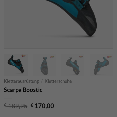
Kletterausrüstung
/
Kletterschuhe
Scarpa Boostic
Ursprünglicher
Aktueller
189,95
170,00
€
€
Preis
Preis