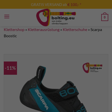
Zum
GRATIS VERSAND ab
€ 100,- *
Inhalt
springen
0
Klettershop
»
Kletterausrüstung
»
Kletterschuhe
»
Scarpa
Boostic
-11%