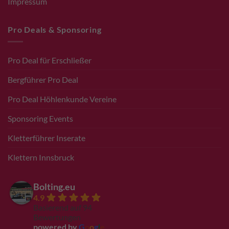
Impressum
Pro Deals & Sponsoring
Pro Deal für Erschließer
Bergführer Pro Deal
Pro Deal Höhlenkunde Vereine
Sponsoring Events
Kletterführer Inserate
Klettern Innsbruck
Bolting.eu
4.9
Basierend auf 94
Bewertungen
powered by
G
o
o
g
l
e