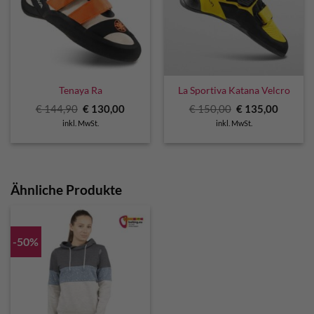
Tenaya Ra
La Sportiva Katana Velcro
Ursprünglicher
Aktueller
Ursprünglicher
Aktuell
€
144,90
€
130,00
€
150,00
€
135,00
Preis
Preis
Preis
Preis
inkl. MwSt.
inkl. MwSt.
war:
ist:
war:
ist:
€ 144,90
€ 130,00.
€ 150,00
€ 135,0
Ähnliche Produkte
-50%