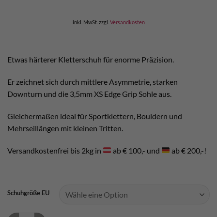
war:
ist:
€ 189,95
€ 170,00.
inkl. MwSt.
zzgl.
Versandkosten
Etwas härterer Kletterschuh für enorme Präzision.
Er zeichnet sich durch mittlere Asymmetrie, starken
Downturn und die 3,5mm XS Edge Grip Sohle aus.
Gleichermaßen ideal für Sportklettern, Bouldern und
Mehrseillängen mit kleinen Tritten.
Versandkostenfrei bis 2kg in
ab € 100,- und
ab € 200,-!
Schuhgröße EU