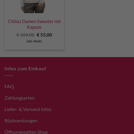
Chillaz Damen Sweater mit
Kapuze
Ursprünglicher
Aktueller
€
109,00
€
55,00
Preis
Preis
inkl. MwSt.
war:
ist:
€ 109,00
€ 55,00.
Infos zum Einkauf
FAQ
Zahlungsarten
Liefer- & Versand Infos
Rücksendungen
Öffnungszeiten Shop