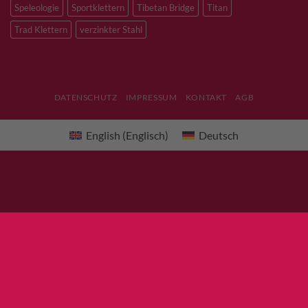
Speleologie
Sportklettern
Tibetan Bridge
Titan
Trad Klettern
verzinkter Stahl
DATENSCHUTZ
IMPRESSUM
KONTAKT
AGB
English
(
Englisch
)
Deutsch
×