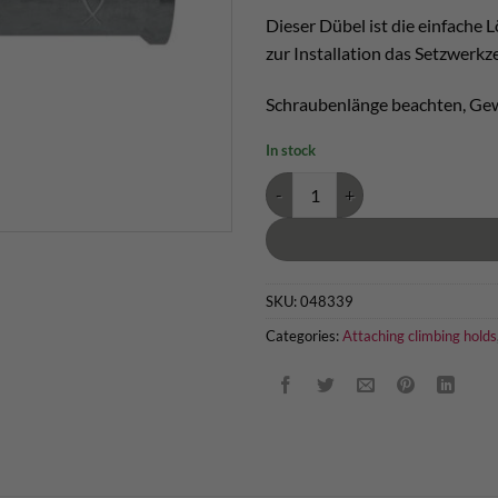
Dieser Dübel ist die einfache 
zur Installation das Setzwerkz
Schraubenlänge beachten, Ge
In stock
Fischer Betondübel EA II M 10 x 4
SKU:
048339
Categories:
Attaching climbing holds