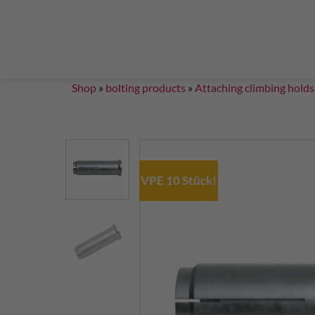
Steigklemmen – Seilklemmen
Boulder brushes
Chalkbag Bouldern
Chalk Klettern
Termine
EN 959 – UIAA 123 expansion bolt Standard
G
Set up a climbing route with expansion bolt
Set
Shop
»
bolting products
»
Attaching climbing holds
VPE 10 Stück!