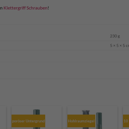
en
Klettergriff Schrauben
!
230 g
5 × 5 × 5 
poröser Untergrund
Hohlraumziegel
10 