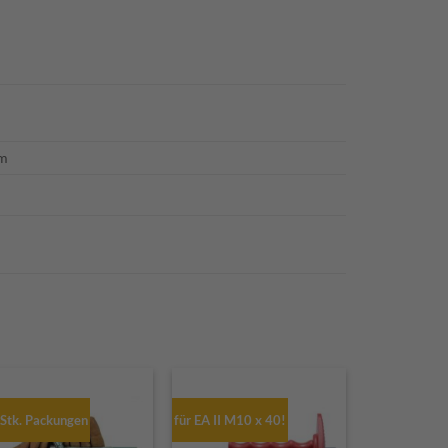
cm
Stk. Packungen
für EA II M10 x 40!