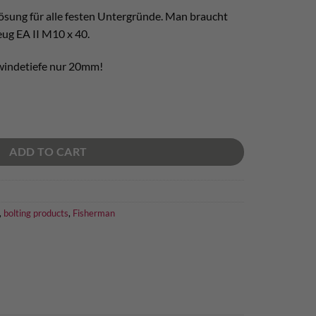
Lösung für alle festen Untergründe. Man braucht
eug EA II M10 x 40.
windetiefe nur 20mm!
0 quantity
ADD TO CART
,
bolting products
,
Fisherman