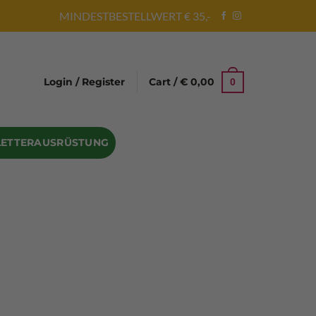
MINDESTBESTELLWERT € 35,-
Login / Register
Cart /
€
0,00
0
LETTERAUSRÜSTUNG
Abseilgeräte
Bandschlinge
Rock hammer
Geschenke für Kletterer
Climbing gloves
Kletterhelme
Kletter Trainingsbalken
Sicherungsgeräte
Seilsäcke
Seilrollen
 Eispickel – Eisgeräte
Eisschrauben
en
Steigeisen Ersatzteile – Zubehör
len
Skyhook Climbing