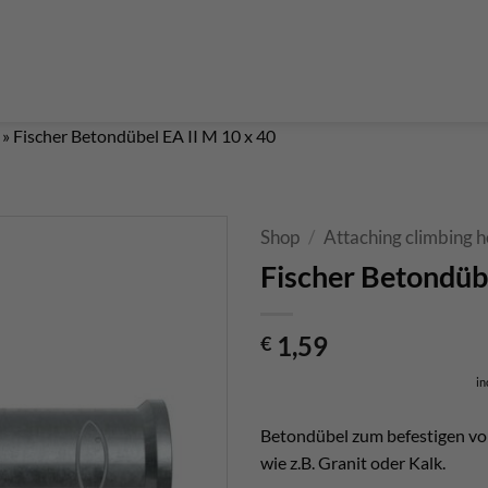
Boulderführer
Bouldermatten
Bouldertaschen
Boul
 Kurse & Buchung
Set up abseiling point
expansion bolt set
alvanic corrosion with expansion bolt
glue in bolt set
to bolt 
 up a climbing route with glue in bolt
Steel qualities at expansion bolt
»
Fischer Betondübel EA II M 10 x 40
Shop
/
Attaching climbing h
Fischer Betondübe
1,59
€
in
Betondübel zum befestigen von
wie z.B. Granit oder Kalk.