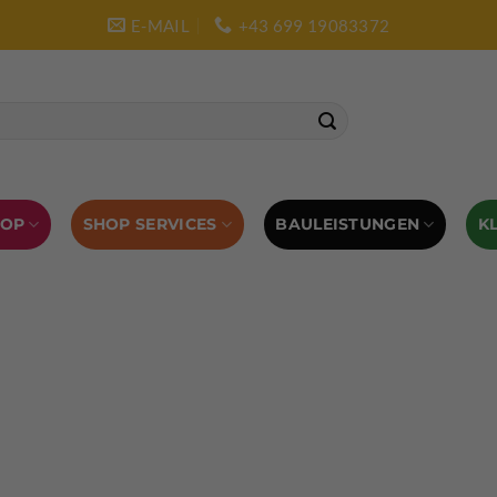
E-MAIL
+43 699 19083372
SHOP SERVICES
BAULEISTUNGEN
HOP
K
L AUSRÜSTUNG
BOULDERAUSRÜSTUNG
Abverkauf
Klettern
Chalkbag
Quickdraws
piton – Normal hook
 tool
Kletterführer
Kletterbekleidung
Klettergurte
tterschuhe
Kletterseil
Klettersteigsets
Klettertape
Reepschnur
Sicherungsbrillen
Selbstsicherungsschlinge
Eispickel
Eispickel Schutz
Hauen für Eisgeräte
Zubehör
ourengurte
LACD Biwaksack
Spaltenbergung
Steigeis
 hammer
Hand drill
Haulbag
Klemmkeile
Seilrol