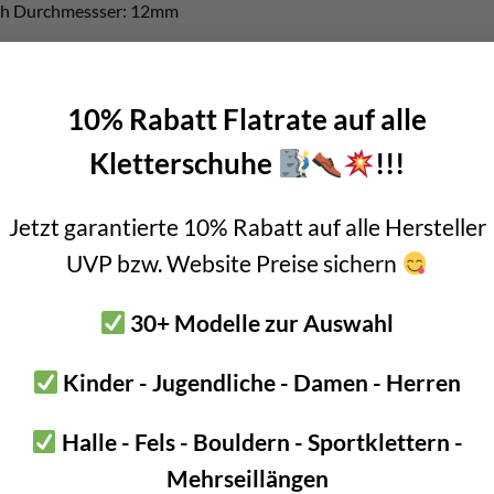
och Durchmessser: 12mm
er:
Fischer Quattric 12mm
etzwerkzeug:
EHS M10 x 40 Plus
10% Rabatt Flatrate auf alle
der Schrauben: 15 Nm
Kletterschuhe
!!!
t: 1 Stück
l Schrauben verwenden! (galvanische Korrosion!)
Jetzt garantierte 10% Rabatt auf alle Hersteller
UVP bzw. Website Preise sichern
deo
30+ Modelle zur Auswahl
 ihr, wie die Installation funktioniert.
Kinder - Jugendliche - Damen - Herren
Halle - Fels - Bouldern - Sportklettern -
Mehrseillängen