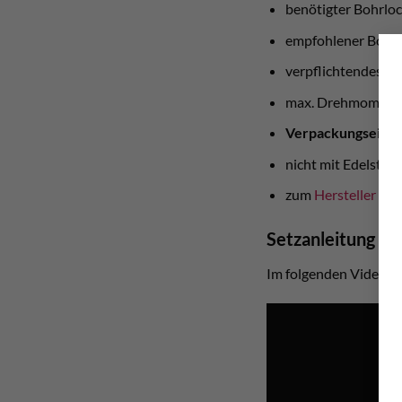
benötigter Bohrl
empfohlener Bohr
verpflichtendes S
max. Drehmoment 
Verpackungseinhei
nicht mit Edelstah
zum
Hersteller
Setzanleitung Vi
Im folgenden Video seht