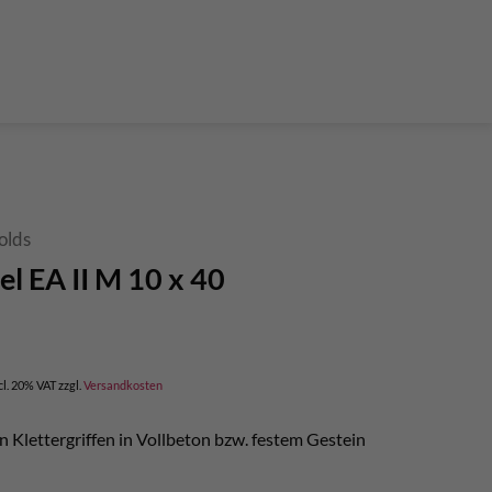
der Teleskop-Putzstöcke
Boulder accessories
Torque at expansion bolt
a climbing route
 and glue in bolt
What do expansion bolt think?
olds
l EA II M 10 x 40
cl. 20% VAT
zzgl.
Versandkosten
 Klettergriffen in Vollbeton bzw. festem Gestein