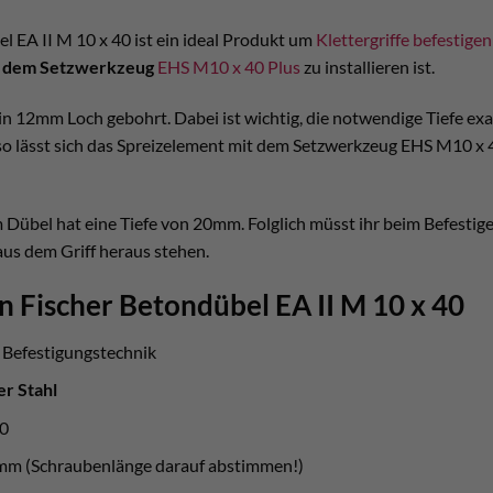
l EA II M 10 x 40 ist ein ideal Produkt um
Klettergriffe befestigen
t dem Setzwerkzeug
EHS M10 x 40 Plus
zu installieren ist.
in 12mm Loch gebohrt. Dabei ist wichtig, die notwendige Tiefe exakt
o lässt sich das Spreizelement mit dem Setzwerkzeug EHS M10 x 4
Dübel hat eine Tiefe von 20mm. Folglich müsst ihr beim Befestige
us dem Griff heraus stehen.
n Fischer Betondübel EA II M 10 x 40
r Befestigungstechnik
er Stahl
0
mm (Schraubenlänge darauf abstimmen!)