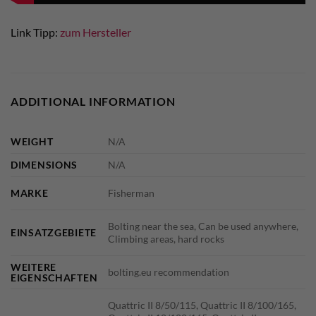
Link Tipp:
zum Hersteller
ADDITIONAL INFORMATION
WEIGHT
N/A
DIMENSIONS
N/A
MARKE
Fisherman
Bolting near the sea, Can be used anywhere,
EINSATZGEBIETE
Climbing areas, hard rocks
WEITERE
bolting.eu recommendation
EIGENSCHAFTEN
Quattric II 8/50/115, Quattric II 8/100/165,