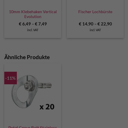
10mm Klebehaken Vertical
Fischer Lochbürste
Evolution
€
6,49
–
€
7,49
€
14,90
–
€
22,90
incl. VAT
incl. VAT
Ähnliche Produkte
-11%
Petzl Coeur Bolt Stainless