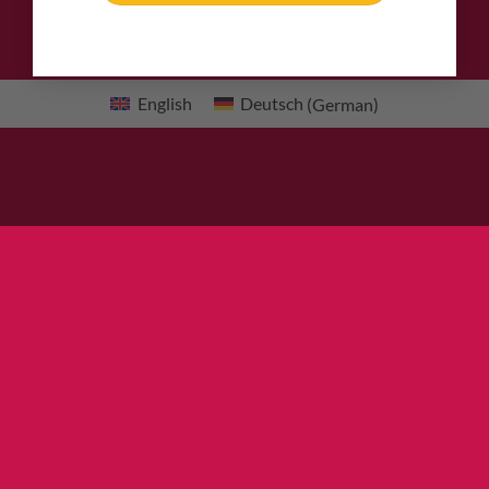
English
Deutsch
(
German
)