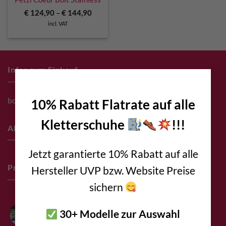
€
124,90
–
€
144,90
incl. VAT
Infos zum Einkauf
×
bolting.eu Gutschein
10% Rabatt Flatrate auf alle
Kletterschuhe
!!!
About
Jetzt garantierte 10% Rabatt auf alle
Pro Deals & Sponsoring
Hersteller UVP bzw. Website Preise
sichern
Bolting.eu
30+ Modelle zur Auswahl
4.9