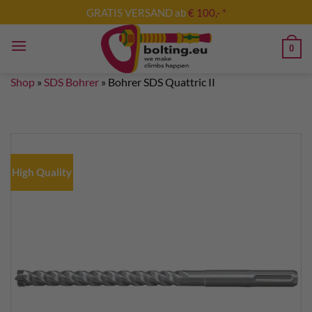
Skip
GRATIS VERSAND ab
€ 100,- *
to
content
0
Shop
»
SDS Bohrer
»
Bohrer SDS Quattric II
High Quality