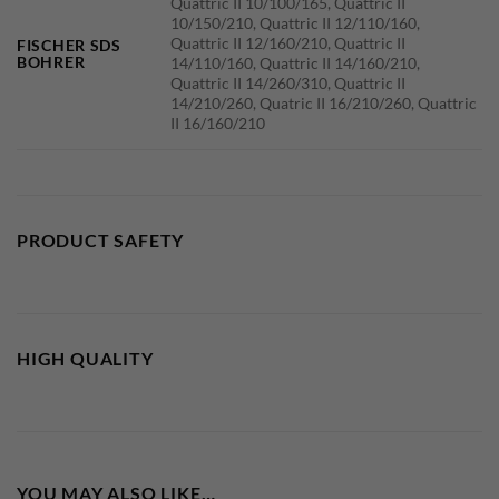
Quattric II 10/100/165, Quattric II
10/150/210, Quattric II 12/110/160,
Quattric II 12/160/210, Quattric II
FISCHER SDS
BOHRER
14/110/160, Quattric II 14/160/210,
Quattric II 14/260/310, Quattric II
14/210/260, Quatric II 16/210/260, Quattric
II 16/160/210
PRODUCT SAFETY
HIGH QUALITY
YOU MAY ALSO LIKE…