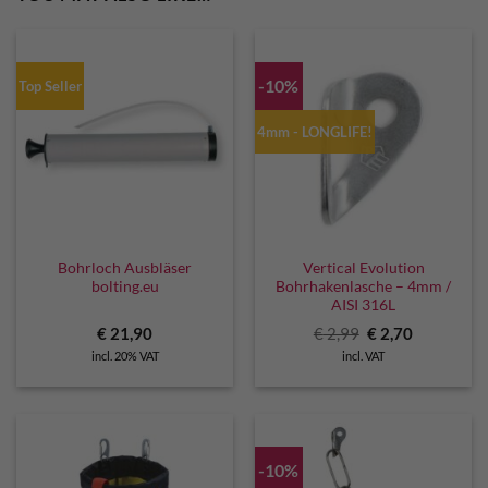
-10%
Top Seller
4mm - LONGLIFE!
Bohrloch Ausbläser
Vertical Evolution
bolting.eu
Bohrhakenlasche – 4mm /
AISI 316L
Original
Current
€
21,90
€
2,99
€
2,70
price
price
incl. 20% VAT
incl. VAT
was:
is:
€ 2,99.
€ 2,70.
-10%