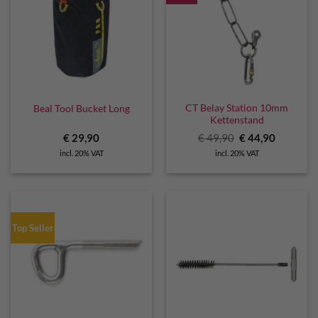
CT Belay Station 10mm
Beal Tool Bucket Long
Kettenstand
Original
Current
€
29,90
€
49,90
€
44,90
price
price
incl. 20% VAT
incl. 20% VAT
was:
is:
€ 49,90.
€ 44,90.
Top Seller