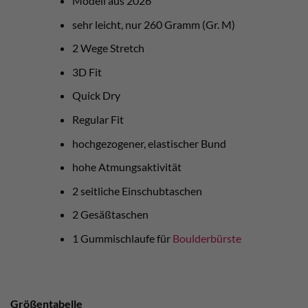
Modell aus 2026
sehr leicht, nur 260 Gramm (Gr. M)
2 Wege Stretch
3D Fit
Quick Dry
Regular Fit
hochgezogener, elastischer Bund
hohe Atmungsaktivität
2 seitliche Einschubtaschen
2 Gesäßtaschen
1 Gummischlaufe für
Boulderbürste
Größentabelle