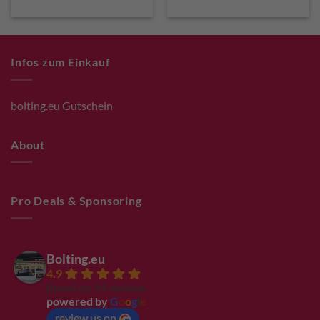
was:
is:
was:
is:
€ 180,00.
€ 162,00.
€ 180,00.
€ 162,0
Infos zum Einkauf
bolting.eu Gutschein
About
Pro Deals & Sponsoring
Bolting.eu
4.9
Based on 94 reviews
powered by
G
o
o
g
l
e
review us on