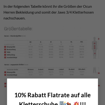
In der folgenden Tabelle könnt ihr die Größen der Ocun
Herren Bekleidung und somit der Jaws 3/4 Kletterhosen
nachschauen.
×
10% Rabatt Flatrate auf alle
Kletterschuhe
!!!