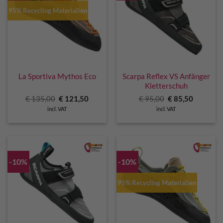
95% Recycling Materialien
La Sportiva Mythos Eco
Scarpa Reflex VS Anfänger
Kletterschuh
Original
Current
Original
Current
€
135,00
€
121,50
€
95,00
€
85,50
price
price
price
price
incl. VAT
incl. VAT
was:
is:
was:
is:
€ 135,00.
€ 121,50.
€ 95,00.
€ 85,50.
-10%
-10%
95% Recycling Materialien