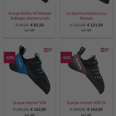
Scarpa Reflex VS Woman
La Sportiva Mythos Eco
Anfänger Kletterschuh
Woman
Original
Current
Original
Curren
€
95,00
€
85,50
€
135,00
€
121,50
price
price
price
price
incl. VAT
incl. VAT
was:
is:
was:
is:
€ 95,00.
€ 85,50.
€ 135,00.
€ 121,5
-10%
-10%
Scarpa Instinct VSR
Scarpa Instinct VSR LV
Original
Current
Original
Curren
€
180,00
€
162,00
€
180,00
€
162,00
price
price
price
price
incl. VAT
incl. VAT