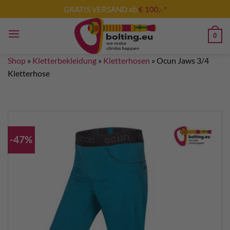
Skip
GRATIS VERSAND ab
€ 100,- *
to
content
0
Shop
»
Kletterbekleidung
»
Kletterhosen
»
Ocun Jaws 3/4
Kletterhose
-47%