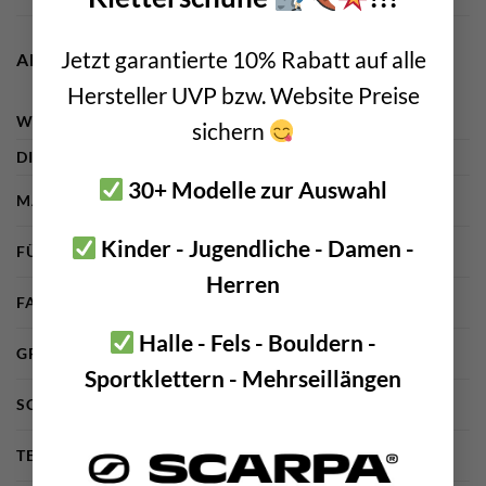
Jetzt garantierte 10% Rabatt auf alle
ADDITIONAL INFORMATION
Hersteller UVP bzw. Website Preise
WEIGHT
N/A
sichern
DIMENSIONS
N/A
30+ Modelle zur Auswahl
MARKE
Ocun
Kinder - Jugendliche - Damen -
FÜR
Herren
Herren
FARBE
blau, grün
Halle - Fels - Bouldern -
GRÖSSE BEKLEIDUNG
S, M, L, XL
Sportklettern - Mehrseillängen
SCHNITT
Regular Fit
TEXTILIEN
Baumwolle, Elastan