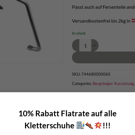
Passt auch auf Fersenteile a
Versandkostenfrei bis 2kg in
In stock
Edelrid Kipphebel Auto Back quan
SKU:
744680000060
Categories:
Bergsteiger Ausrüstung
10% Rabatt Flatrate auf alle
Kletterschuhe
!!!