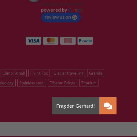
Based on 94 reviews
powered by
G
o
o
g
l
e
review us on
Climbing hall
Flying Fox
Glacier travelling
Granite
eleology
Stainless steel
Tibetan Bridge
Titanium