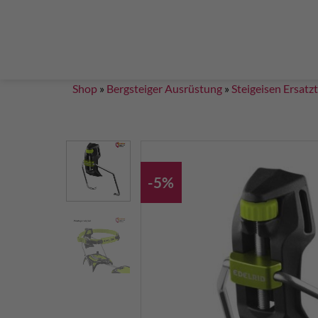
Steigklemmen – Seilklemmen
Boulder brushes
Chalkbag Bouldern
Chalk Klettern
Termine
EN 959 – UIAA 123 expansion bolt Standard
G
Set up a climbing route with expansion bolt
Set
Shop
»
Bergsteiger Ausrüstung
»
Steigeisen Ersatz
-5%