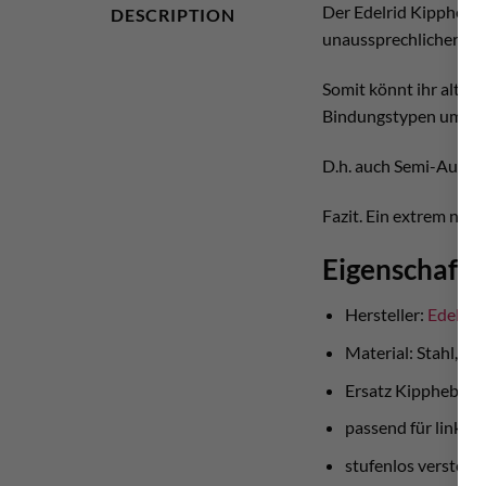
Der Edelrid Kipphebel
DESCRIPTION
unaussprechlicher – 
Somit könnt ihr alte 
Bindungstypen umbaue
D.h. auch Semi-Auto
Fazit. Ein extrem nütz
Eigenschafte
Hersteller:
Edelrid
Material: Stahl, P
Ersatz Kipphebel Au
passend für links u
stufenlos verstell