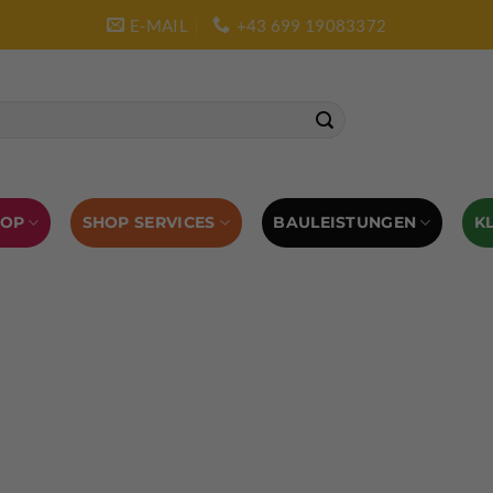
E-MAIL
+43 699 19083372
SHOP SERVICES
BAULEISTUNGEN
HOP
K
L AUSRÜSTUNG
BOULDERAUSRÜSTUNG
Abverkauf
Klettern
Chalkbag
Quickdraws
piton – Normal hook
 tool
Kletterführer
Kletterbekleidung
Klettergurte
tterschuhe
Kletterseil
Klettersteigsets
Klettertape
Reepschnur
Sicherungsbrillen
Selbstsicherungsschlinge
Eispickel
Eispickel Schutz
Hauen für Eisgeräte
Zubehör
ourengurte
LACD Biwaksack
Spaltenbergung
Steigeis
 hammer
Hand drill
Haulbag
Klemmkeile
Seilrol