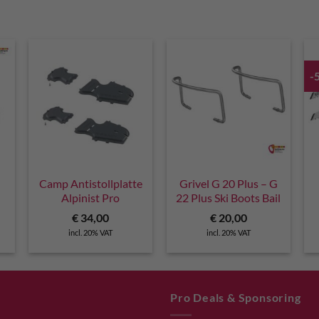
-
Camp Antistollplatte
Grivel G 20 Plus – G
Alpinist Pro
22 Plus Ski Boots Bail
€
34,00
€
20,00
incl. 20% VAT
incl. 20% VAT
Pro Deals & Sponsoring