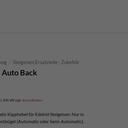
der Teleskop-Putzstöcke
Boulder accessories
Torque at expansion bolt
a climbing route
 and glue in bolt
What do expansion bolt think?
ung
/
Steigeisen Ersatzteile - Zubehör
l Auto Back
rent
e
cl. 20% VAT
zzgl.
Versandkosten
,90.
tic Kipphebel für Edelrid Steigeisen. Nur in
ntbügel (Automatic oder Semi-Automatic).