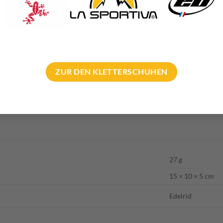
phebel Bindung”) bzw. Semi-Automatic (“Körbchen-Kipphebel 
senteile anderer Marken montiert werden (Breite muss < 75mm be
elber montiert werden
Shark
, usw.
ZUR DEN KLETTERSCHUHEN
ück
t der benötigte Riemen!
27 g
15 × 10 × 5 cm
Edelrid