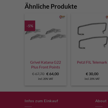
Ähnliche Produkte
-5%
Grivel Katana G22
Petzl FIL Telemark
Plus Front Points
Original
Current
€
67,70
€
64,00
€
30,00
price
price
incl. 20% VAT
incl. 20% VAT
was:
is:
€ 67,70.
€ 64,00.
Infos zum Einkauf
About