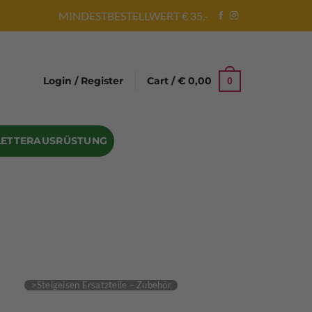
MINDESTBESTELLWERT € 35,-
Login / Register
Cart /
€
0,00
0
LETTERAUSRÜSTUNG
Abseilgeräte
Bandschlinge
Rock hammer
Geschenke für Kletterer
Climbing gloves
Kletterhelme
Kletter Trainingsbalken
Sicherungsgeräte
Seilsäcke
Seilrollen
 Eispickel – Eisgeräte
Eisschrauben
en
Steigeisen Ersatzteile – Zubehör
len
Skyhook Climbing