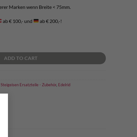
nderer Marken wenn Breite < 75mm.
ab € 100,- und
ab € 200,-!
tity
ADD TO CART
,
Steigeisen Ersatzteile - Zubehör
,
Edelrid
×