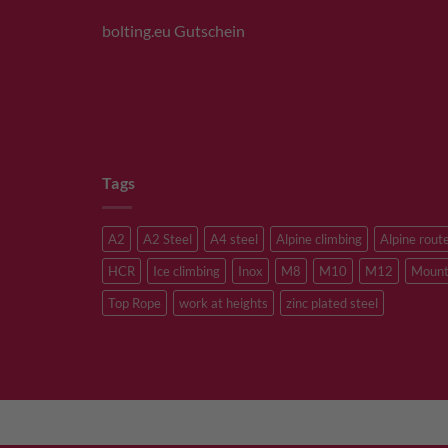
bolting.eu Gutschein
Tags
A2
A2 Steel
A4 steel
Alpine climbing
Alpine rout
HCR
Ice climbing
Inox
M8
M10
M12
Mount
Top Rope
work at heights
zinc plated steel