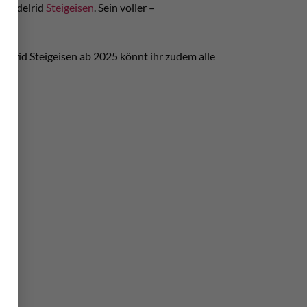
er Edelrid
Steigeisen
. Sein voller –
delrid Steigeisen ab 2025 könnt ihr zudem alle