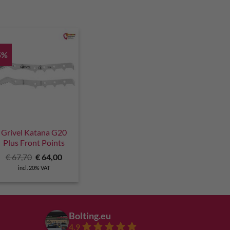
5%
Grivel Katana G20
Plus Front Points
Original
Current
€
67,70
€
64,00
price
price
incl. 20% VAT
was:
is:
€ 67,70.
€ 64,00.
Bolting.eu
4.9