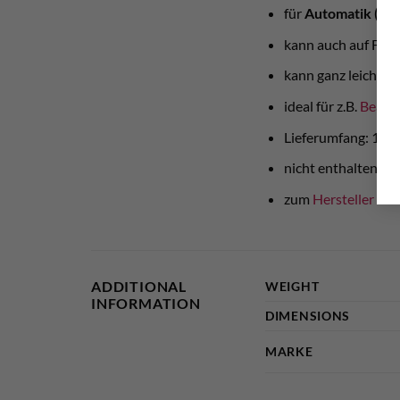
für
Automatik (Kip
kann auch auf Fer
kann ganz leicht s
ideal für z.B.
Beast
,
Lieferumfang: 1 St
nicht enthalten is
zum
Hersteller
ADDITIONAL
WEIGHT
INFORMATION
DIMENSIONS
MARKE