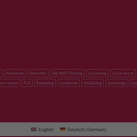
e
Aluminum
Bestseller
Big Wall Climbing
Canyoning
Cave rescue
ain rescue
PLX
Rappelling
Sandstone
Slacklining
Speleology
Sp
English
Deutsch
(
German
)