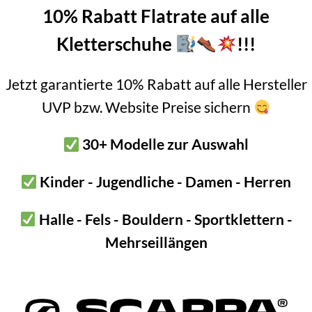
10% Rabatt Flatrate auf alle
-9%
Kletterschuhe
!!!
69 Liter
Jetzt garantierte 10% Rabatt auf alle Hersteller
UVP bzw. Website Preise sichern
30+ Modelle zur Auswahl
Kinder - Jugendliche - Damen - Herren
etolius Sentinel Haulbag
Metolius Quarter Dome Ha
Ursprünglicher
Aktueller
Ursprüngli
Ak
€
290,00
€
265,00
€
340,00
€
310,00
Halle - Fels - Bouldern - Sportklettern -
Preis
Preis
Preis
Pr
inkl. 20 % MwSt.
inkl. 20 % MwSt.
war:
ist:
war:
is
€ 290,00
€ 265,00.
€ 340,00
€ 
Mehrseillängen