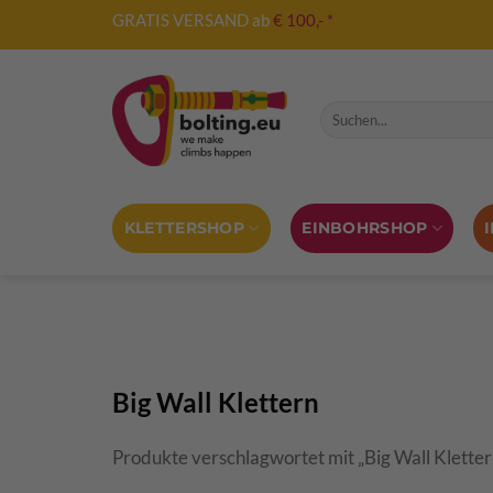
Zum
GRATIS VERSAND ab
€ 100,- *
Inhalt
springen
Suche nach:
KLETTERSHOP
EINBOHRSHOP
Big Wall Klettern
Produkte verschlagwortet mit „Big Wall Kletter