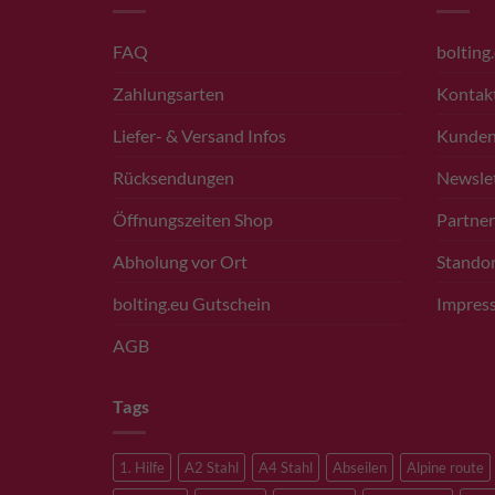
FAQ
bolting
Zahlungsarten
Kontak
Liefer- & Versand Infos
Kunde
Rücksendungen
Newsle
Öffnungszeiten Shop
Partner
Abholung vor Ort
Standor
bolting.eu Gutschein
Impres
AGB
Tags
1. Hilfe
A2 Stahl
A4 Stahl
Abseilen
Alpine route