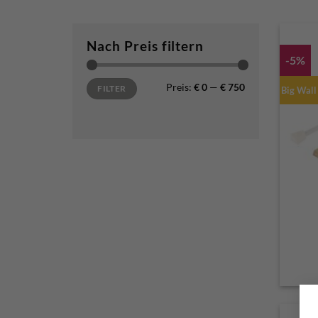
Nach Preis filtern
-5%
Min. Preis
Max. Preis
Preis:
€ 0
—
€ 750
FILTER
Big Wall