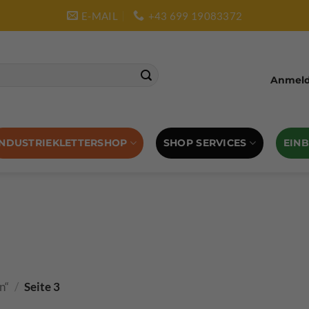
E-MAIL
+43 699 19083372
Anmelde
SHOP SERVICES
EIN
INDUSTRIEKLETTERSHOP
n“
/
Seite 3