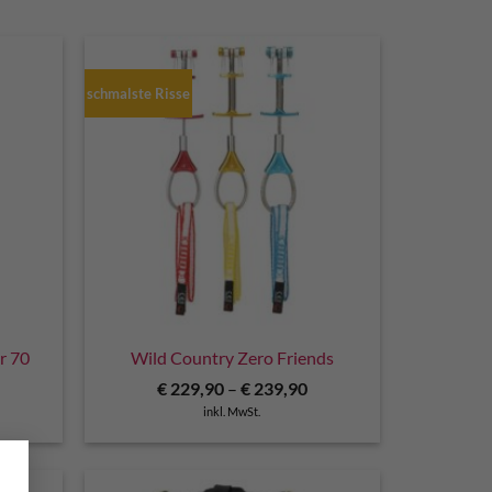
schmalste Risse
r 70
Wild Country Zero Friends
cher
tueller
€
229,90
–
€
239,90
eis
inkl. MwSt.
t:
180,00.
×