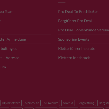
.eu Team
Pro Deal für Erschließer
t
Bergführer Pro Deal
n
Pro Deal Höhlenkunde Verein
tter Anmeldung
Sponsoring Events
 bolting.eu
Kletterführer Inserate
t – Adresse
Klettern Innsbruck
sum
Alpinklettern
Alpinroute
Aluminium
Aramid
Bergrettung
Bergst