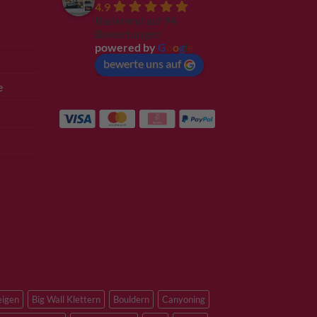
4.9
Basierend auf 94
Bewertungen
powered by
G
o
o
g
l
e
bewerte uns auf
e
eigen
Big Wall Klettern
Bouldern
Canyoning