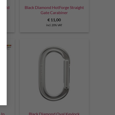
 Gold
Black Diamond HotForge Straight
Gate Carabiner
€
11,00
incl. 20% VAT
wUp
Black Diamond Oval Keylock