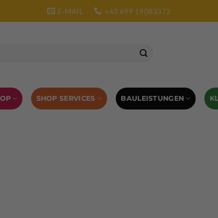
E-MAIL
+43 699 19083372
SHOP SERVICES
BAULEISTUNGEN
HOP
K
L AUSRÜSTUNG
BOULDERAUSRÜSTUNG
Abverkauf
Klettern
Chalkbag
Quickdraws
piton – Normal hook
 tool
Kletterführer
Kletterbekleidung
Klettergurte
tterschuhe
Kletterseil
Klettersteigsets
Klettertape
Reepschnur
Sicherungsbrillen
Selbstsicherungsschlinge
Eispickel
Eispickel Schutz
Hauen für Eisgeräte
Zubehör
ourengurte
LACD Biwaksack
Spaltenbergung
Steigeis
 hammer
Hand drill
Haulbag
Klemmkeile
Seilrol