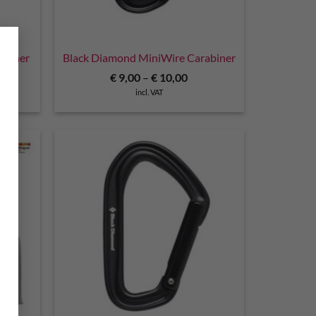
×
abiner
Black Diamond MiniWire Carabiner
€
9,00
–
€
10,00
incl. VAT