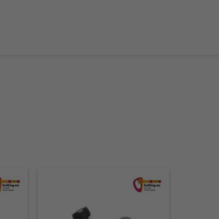
der Teleskop-Putzstöcke
Boulder accessories
Torque at expansion bolt
a climbing route
 and glue in bolt
What do expansion bolt think?