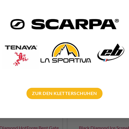
k Diamond Hotwire Carabiner
Black Diamond Chalk White
€
10,00
€
10,00
–
€
14,00
incl. VAT
incl. VAT
OUT OF STOCK
ZUR DEN KLETTERSCHUHEN
 Diamond HotForge Bent Gate
Black Diamond Ice Scre