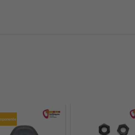
Boulderführer
Bouldermatten
Bouldertaschen
Boul
 Kurse & Buchung
Set up abseiling point
expansion bolt set
alvanic corrosion with expansion bolt
glue in bolt set
to bolt 
 up a climbing route with glue in bolt
Steel qualities at expansion bolt
omponente