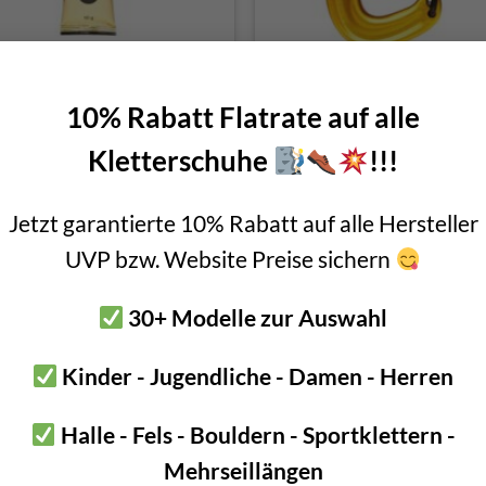
ck Diamond Pure Gold Chalk
Black Diamond LiteWire Car
10% Rabatt Flatrate auf alle
€
8,00
€
9,00
incl. 20% VAT
incl. VAT
Kletterschuhe
!!!
Jetzt garantierte 10% Rabatt auf alle Hersteller
UVP bzw. Website Preise sichern
30+ Modelle zur Auswahl
Kinder - Jugendliche - Damen - Herren
Halle - Fels - Bouldern - Sportklettern -
Mehrseillängen