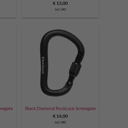
€
13,00
incl. VAT
rewgate
Black Diamond RockLock Screwgate
€
14,00
incl. VAT