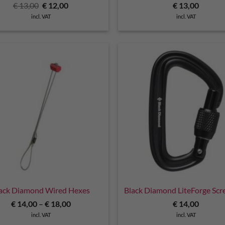
Original
Current
€
13,00
€
12,00
€
13,00
price
price
incl. VAT
incl. VAT
was:
is:
€ 13,00.
€ 12,00.
ack Diamond Wired Hexes
Black Diamond LiteForge Sc
€
14,00
–
€
18,00
€
14,00
incl. VAT
incl. VAT