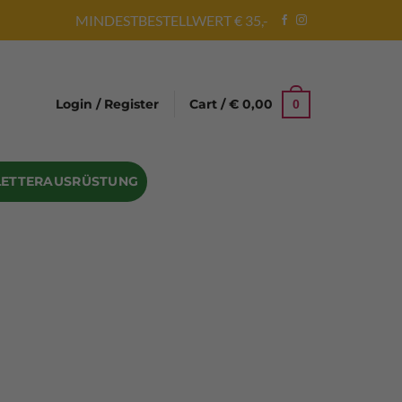
MINDESTBESTELLWERT € 35,-
Login / Register
Cart /
€
0,00
0
LETTERAUSRÜSTUNG
Abseilgeräte
Bandschlinge
Rock hammer
Geschenke für Kletterer
Climbing gloves
Kletterhelme
Kletter Trainingsbalken
Sicherungsgeräte
Seilsäcke
Seilrollen
 Eispickel – Eisgeräte
Eisschrauben
en
Steigeisen Ersatzteile – Zubehör
len
Skyhook Climbing