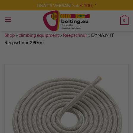
Skip
GRATIS VERSAND ab
€ 100,- *
to
content
0
Shop
»
climbing equipment
»
Reepschnur
»
DYNA.MIT
Reepschnur 290cm