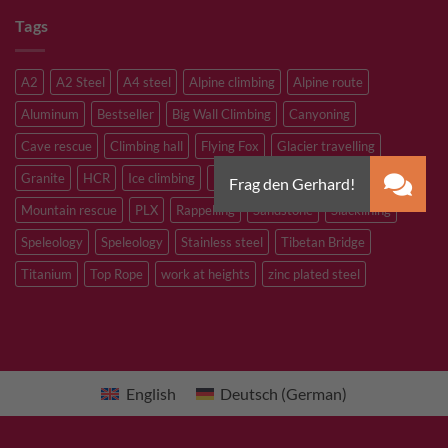
Tags
A2
A2 Steel
A4 steel
Alpine climbing
Alpine route
Aluminum
Bestseller
Big Wall Climbing
Canyoning
Cave rescue
Climbing hall
Flying Fox
Glacier travelling
Granite
HCR
Ice climbing
Inox
M8
M10
M12
Mountain rescue
PLX
Rappelling
Sandstone
Slacklining
Speleology
Speleology
Stainless steel
Tibetan Bridge
Titanium
Top Rope
work at heights
zinc plated steel
English
Deutsch
(
German
)