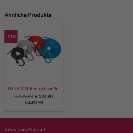
Ähnliche Produkte
-11%
DYNA.MIT Reepschnur Set
Original
Current
€
139,90
€
124,90
price
price
incl. 20% VAT
was:
is:
€ 139,90.
€ 124,90.
Infos zum Einkauf