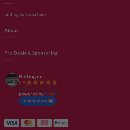
bolting.eu Gutschein
About
Pro Deals & Sponsoring
Bolting.eu
4.9
Based on 94 reviews
powered by
G
o
o
g
l
e
review us on