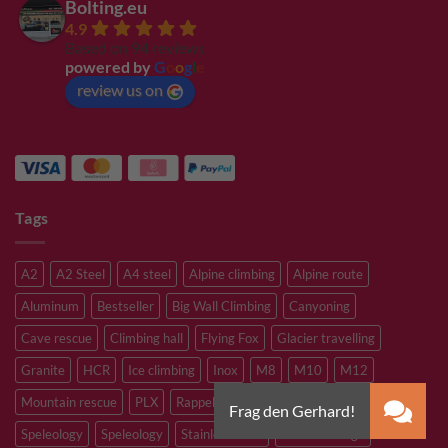
Bolting.eu
4.9
Based on 94 reviews
powered by
G
o
o
g
l
e
review us on
Tags
A2
A2 Steel
A4 steel
Alpine climbing
Alpine route
Aluminum
Bestseller
Big Wall Climbing
Canyoning
Cave rescue
Climbing hall
Flying Fox
Glacier travelling
Granite
HCR
Ice climbing
Inox
M8
M10
M12
Mountain rescue
PLX
Rappelling
Sandstone
Slacklining
Speleology
Speleology
Stainless steel
Tibetan Bridge