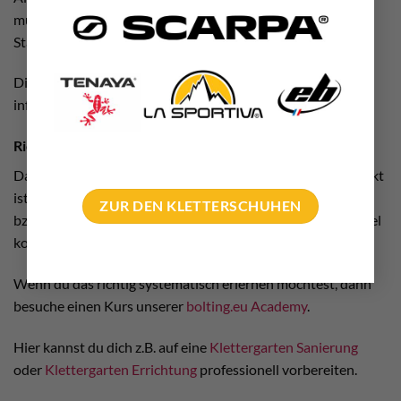
müsst ihr für euer Vorhaben die Edelstahl Variante in A2
Stahl oder A4 Stahl verwenden.
Dich interessiert dieses Thema? Dann lies dir doch unsere
informativen Fachbeiträge in unserem
Einbohr Blog
durch.
Richtig einbohren lernen in unserer Academy
Das Nachbesetzen der Selbstsichernde Mutter M10 verzinkt
ist ein Kinderspiel. Das saubere
Kletterrouten Einrichten
ZUR DEN KLETTERSCHUHEN
bzw.
Kletterroute mit Bohrhaken
einbohren ist da schon viel
komplexer.
Wenn du das richtig systematisch erlernen möchtest, dann
besuche einen Kurs unserer
bolting.eu Academy
.
Hier kannst du dich z.B. auf eine
Klettergarten Sanierung
oder
Klettergarten Errichtung
professionell vorbereiten.