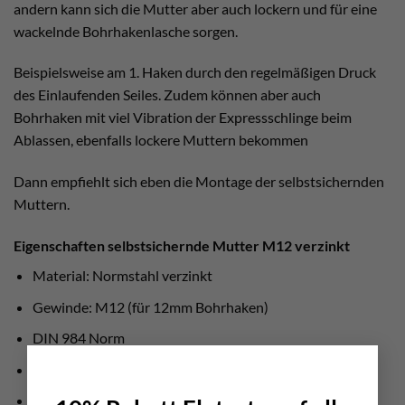
andern kann sich die Mutter aber auch lockern und für eine
wackelnde Bohrhakenlasche sorgen.
Beispielsweise am 1. Haken durch den regelmäßigen Druck
des Einlaufenden Seiles. Zudem können aber auch
Bohrhaken mit viel Vibration der Expressschlinge beim
Ablassen, ebenfalls lockere Muttern bekommen
Dann empfiehlt sich eben die Montage der selbstsichernden
Muttern.
Eigenschaften selbstsichernde Mutter M12 verzinkt
Material: Normstahl verzinkt
Gewinde: M12 (für 12mm Bohrhaken)
DIN 984 Norm
×
nötige Schraubenschlüssel Größe: 19
Verpackungseinheit: 10 Stück