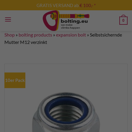
Skip
GRATIS VERSAND ab
€ 100,- *
to
content
0
Shop
»
bolting products
»
expansion bolt
»
Selbstsichernde
Mutter M12 verzinkt
10er Pack