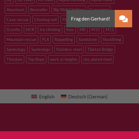
Aluminum
Bestseller
Big Wall Climbing
Canyoning
Cave rescue
Climbing hall
Flying Fox
Glacier travelling
Granite
HCR
Ice climbing
Inox
M8
M10
M12
Mountain rescue
PLX
Rappelling
Sandstone
Slacklining
Speleology
Speleology
Stainless steel
Tibetan Bridge
Titanium
Top Rope
work at heights
zinc plated steel
English
Deutsch
(
German
)