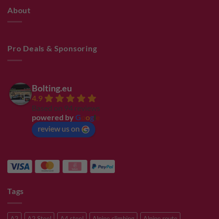
About
Pro Deals & Sponsoring
Bolting.eu
4.9
Based on 94 reviews
powered by
G
o
o
g
l
e
review us on
Tags
A2
A2 Steel
A4 steel
Alpine climbing
Alpine route