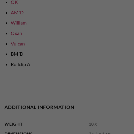
OK
AM´D
William
Oxan
Vulcan
BM´D
Rollclip A
ADDITIONAL INFORMATION
WEIGHT
10 g
DIMENSIONS
3 × 1 × 1 cm