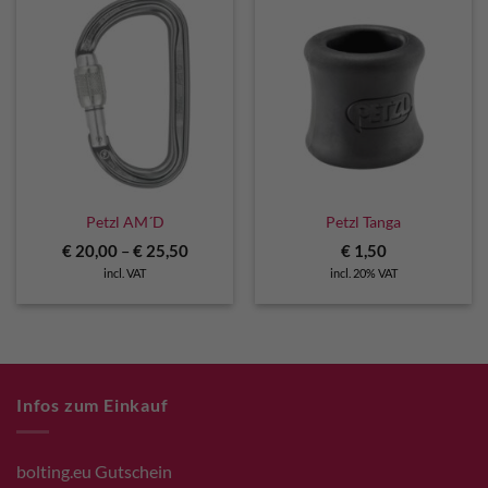
Petzl AM´D
Petzl Tanga
€
20,00
–
€
25,50
€
1,50
incl. VAT
incl. 20% VAT
Infos zum Einkauf
bolting.eu Gutschein