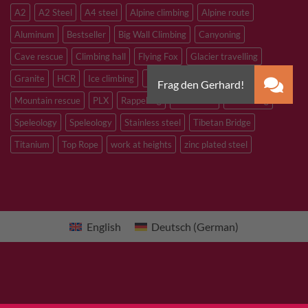
A2
A2 Steel
A4 steel
Alpine climbing
Alpine route
Aluminum
Bestseller
Big Wall Climbing
Canyoning
Cave rescue
Climbing hall
Flying Fox
Glacier travelling
Granite
HCR
Ice climbing
Inox
M8
M10
M12
Mountain rescue
PLX
Rappelling
Sandstone
Slacklining
Speleology
Speleology
Stainless steel
Tibetan Bridge
Titanium
Top Rope
work at heights
zinc plated steel
English
Deutsch
(
German
)