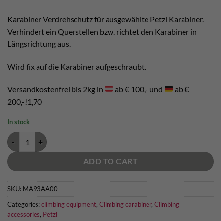
Karabiner Verdrehschutz für ausgewählte Petzl Karabiner.
Verhindert ein Querstellen bzw. richtet den Karabiner in
Längsrichtung aus.
Wird fix auf die Karabiner aufgeschraubt.
Versandkostenfrei bis 2kg in
ab € 100,- und
ab €
200,-!1,70
In stock
Petzl Captiv quantity
ADD TO CART
SKU:
MA93AA00
Categories:
climbing equipment
,
Climbing carabiner
,
Climbing
accessories
,
Petzl