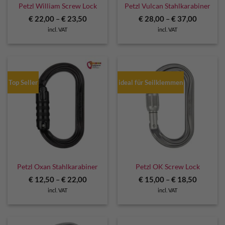
Petzl William Screw Lock
Petzl Vulcan Stahlkarabiner
€
22,00
–
€
23,50
€
28,00
–
€
37,00
incl. VAT
incl. VAT
Top Seller
ideal für Seilklemmen
Petzl Oxan Stahlkarabiner
Petzl OK Screw Lock
€
12,50
–
€
22,00
€
15,00
–
€
18,50
incl. VAT
incl. VAT