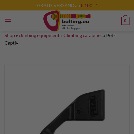
Skip
GRATIS VERSAND ab
€ 100,- *
to
content
0
Shop
»
climbing equipment
»
Climbing carabiner
»
Petzl
Captiv