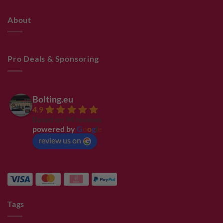
About
Pro Deals & Sponsoring
Bolting.eu
4.9
Based on 94 reviews
powered by
G
o
o
g
l
e
review us on
Tags