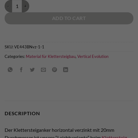
Klettersteiganker horizontal verzinkt 20mm quantity
ADD TO CART
SKU:
VE443BNvz-1-1
Categories:
Material für Klettersteigbau
,
Vertical Evolution
DESCRIPTION
Der Klettersteiganker horizontal verzinkt mit 20mm
Durchmesser ist unsere “Leichtvariante” beim
Klettersteig