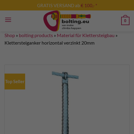
Skip
GRATIS VERSAND ab
€ 100,- *
to
content
0
Shop
»
bolting products
»
Material für Klettersteigbau
»
Klettersteiganker horizontal verzinkt 20mm
Top Seller