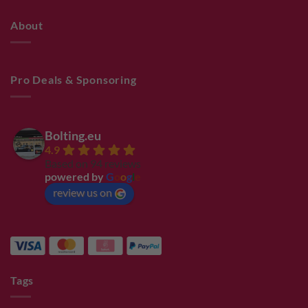
About
Pro Deals & Sponsoring
Bolting.eu
4.9
Based on 94 reviews
powered by
G
o
o
g
l
e
review us on
Tags