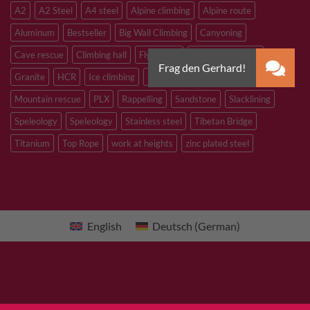
A2
A2 Steel
A4 steel
Alpine climbing
Alpine route
Aluminum
Bestseller
Big Wall Climbing
Canyoning
Cave rescue
Climbing hall
Flying Fox
Glacier travelling
Granite
HCR
Ice climbing
Inox
M8
M10
M12
Mountain rescue
PLX
Rappelling
Sandstone
Slacklining
Speleology
Speleology
Stainless steel
Tibetan Bridge
Titanium
Top Rope
work at heights
zinc plated steel
English
Deutsch
(
German
)