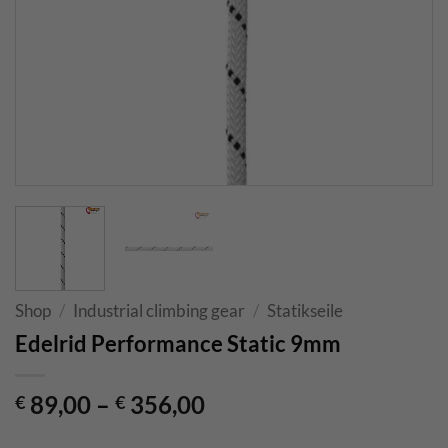
Shop
/
Industrial climbing gear
/
Statikseile
Edelrid Performance Static 9mm
89,00
–
356,00
€
€