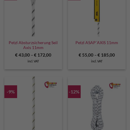
Petzl Absturzsicherung Seil
Petzl ASAP´AXIS 11mm
Axis 11mm
€
43,00
–
€
172,00
€
55,00
–
€
185,00
incl. VAT
incl. VAT
-9%
-12%