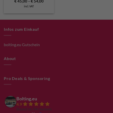
€
45,00
–
€
54,00
incl. VAT
Infos zum Einkauf
bolting.eu Gutschein
About
Pro Deals & Sponsoring
Bolting.eu
4.9
Based on 94 reviews