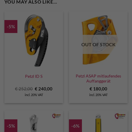
YOU MAY ALSO LIKE…
-5%
OUT OF STOCK
Petzl ASAP mitlaufendes
Petzl ID S
Auffanggerät
Original
Current
€
252,00
€
240,00
€
180,00
price
price
incl. 20% VAT
incl. 20% VAT
was:
is:
€ 252,00.
€ 240,00.
-5%
-6%