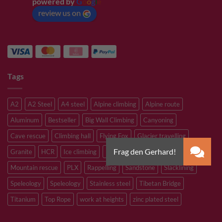
powered by
G
o
o
g
l
e
review us on
Tags
A2
A2 Steel
A4 steel
Alpine climbing
Alpine route
Aluminum
Bestseller
Big Wall Climbing
Canyoning
Cave rescue
Climbing hall
Flying Fox
Glacier travelling
Granite
HCR
Ice climbing
Inox
M8
M10
M12
Mountain rescue
PLX
Rappelling
Sandstone
Slacklining
Speleology
Speleology
Stainless steel
Tibetan Bridge
Titanium
Top Rope
work at heights
zinc plated steel