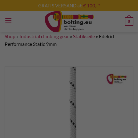
Skip
GRATIS VERSAND ab
€ 100,- *
to
content
0
Shop
»
Industrial climbing gear
»
Statikseile
»
Edelrid
Performance Static 9mm