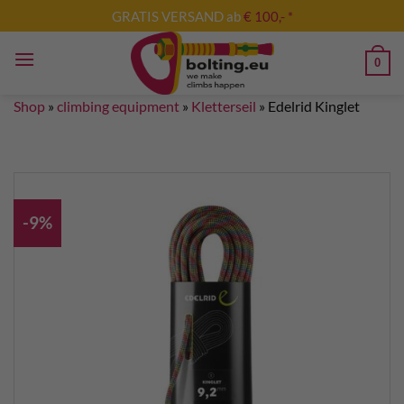
Skip
GRATIS VERSAND ab
€ 100,- *
to
content
0
Shop
»
climbing equipment
»
Kletterseil
»
Edelrid Kinglet
-9%