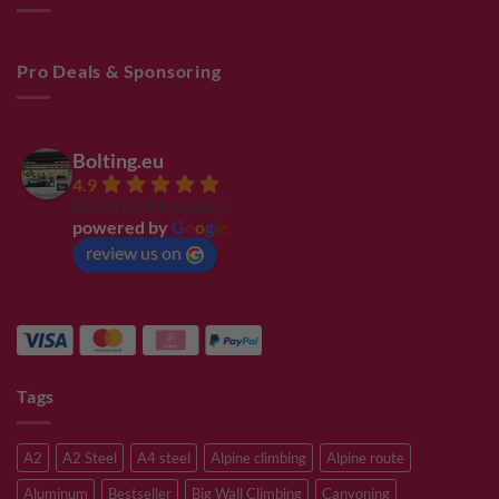
Pro Deals & Sponsoring
Bolting.eu
4.9
Based on 94 reviews
powered by
G
o
o
g
l
e
review us on
Tags
A2
A2 Steel
A4 steel
Alpine climbing
Alpine route
Aluminum
Bestseller
Big Wall Climbing
Canyoning