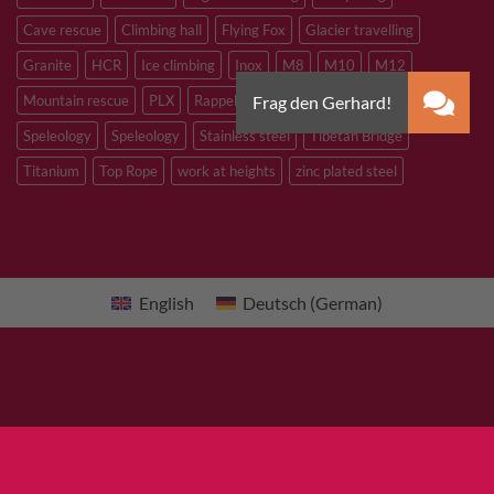
Cave rescue
Climbing hall
Flying Fox
Glacier travelling
Granite
HCR
Ice climbing
Inox
M8
M10
M12
Mountain rescue
PLX
Rappelling
Sandstone
Slacklining
Speleology
Speleology
Stainless steel
Tibetan Bridge
Titanium
Top Rope
work at heights
zinc plated steel
English
Deutsch
(
German
)