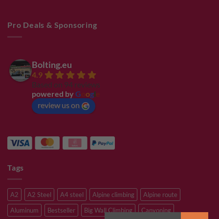
Pro Deals & Sponsoring
Bolting.eu
4.9
Based on 94 reviews
powered by
G
o
o
g
l
e
review us on
Tags
A2
A2 Steel
A4 steel
Alpine climbing
Alpine route
Aluminum
Bestseller
Big Wall Climbing
Canyoning