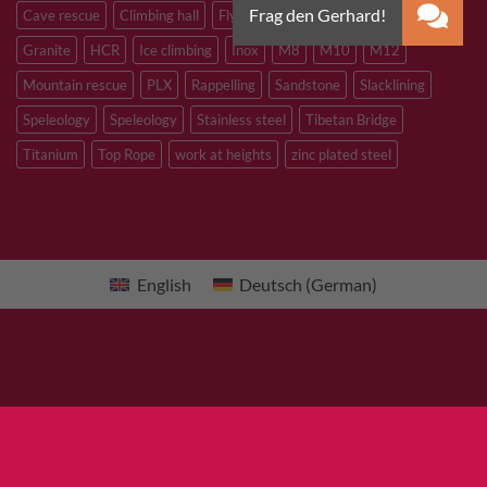
Cave rescue
Climbing hall
Flying Fox
Glacier travelling
Granite
HCR
Ice climbing
Inox
M8
M10
M12
Mountain rescue
PLX
Rappelling
Sandstone
Slacklining
Speleology
Speleology
Stainless steel
Tibetan Bridge
Titanium
Top Rope
work at heights
zinc plated steel
English
Deutsch
(
German
)