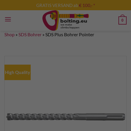
Skip
GRATIS VERSAND ab
€ 100,- *
to
content
0
Shop
»
SDS Bohrer
»
SDS Plus Bohrer Pointer
High Quality