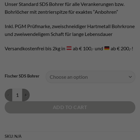
Unser Standard SDS Bohrer für alle Verankerungen bzw.
Bohrlöcher mit zentrierspitze für exaktes “Anbohren”
Inkl. PGM Prüfmarke, zweischneidiger Hartmetall Bohrkrone
und zweiwendeligem Schaft für lange Lebensdauer
Versandkostenfrei bis 2kg in
ab € 100,- und
ab € 200,-!
Fischer SDS Bohrer
SDS Plus Bohrer Pointer quantity
ADD TO CART
SKU:
N/A